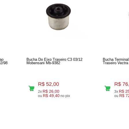
ao
Bucha Do Eixo Traseiro C3 03/12
Bucha Termina
2/98
Mobensani Mb-9382
Traseiro Vectra
R$ 52,00
R$ 76
R$ 26,00
R$ 2
2x
3x
R$ 49,40
R$ 7
ou
no pix
ou