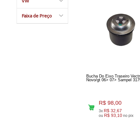
VW
Faixa de Preço
Bucha Do Eixo Traseiro Vect
Novo/gt 06> 07> Sampel 317
R$ 98,00
R$ 32,67
3x
R$ 93,10
ou
no pix