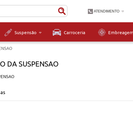
ATENDIMENTO
(47) 3631-9900
Carroceria
Embreage
Suspensão
(47)36319900
contato@diskpecas.com
ENSAO
Horário de Atendiment
às 12h e das 13h às 1
XO DA SUSPENSAO
12h.
PENSAO
nas