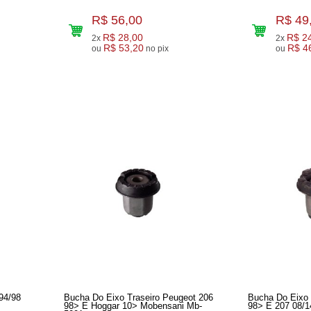
R$ 56,00
R$ 49
R$ 28,00
R$ 2
2x
2x
R$ 53,20
R$ 4
ou
no pix
ou
94/98
Bucha Do Eixo Traseiro Peugeot 206
Bucha Do Eixo 
98> E Hoggar 10> Mobensani Mb-
98> E 207 08/