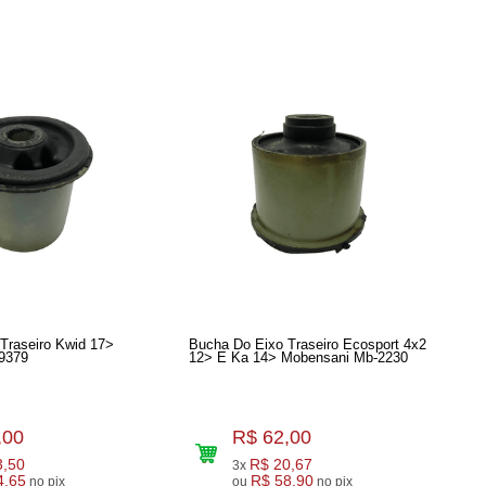
Traseiro Kwid 17>
Bucha Do Eixo Traseiro Ecosport 4x2
9379
12> E Ka 14> Mobensani Mb-2230
,00
R$ 62,00
3,50
R$ 20,67
3x
4,65
R$ 58,90
no pix
ou
no pix