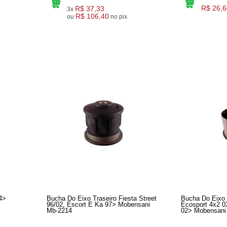
R$ 37,33
R$ 26,6
3x
R$ 106,40
ou
no pix
4>
Bucha Do Eixo Traseiro Fiesta Street
Bucha Do Eixo 
96/02, Escort E Ka 97> Mobensani
Ecosport 4x2 0
Mb-2214
02> Mobensani