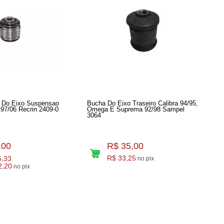
l Do Eixo Suspensao
Bucha Do Eixo Traseiro Calibra 94/95,
 97/06 Recrin 2409-0
Omega E Suprema 92/98 Sampel
3064
,00
R$ 35,00
5,33
R$ 33,25
no pix
2,20
no pix