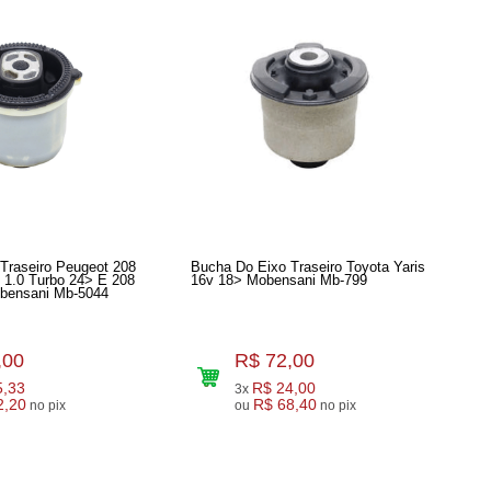
Traseiro Peugeot 208
Bucha Do Eixo Traseiro Toyota Yaris
8 1.0 Turbo 24> E 208
16v 18> Mobensani Mb-799
obensani Mb-5044
,00
R$ 72,00
5,33
R$ 24,00
3x
2,20
R$ 68,40
no pix
ou
no pix