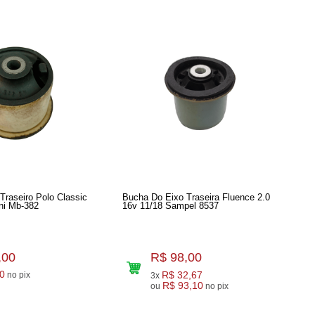
Traseiro Polo Classic
Bucha Do Eixo Traseira Fluence 2.0
ni Mb-382
16v 11/18 Sampel 8537
,00
R$ 98,00
0
R$ 32,67
no pix
3x
R$ 93,10
ou
no pix