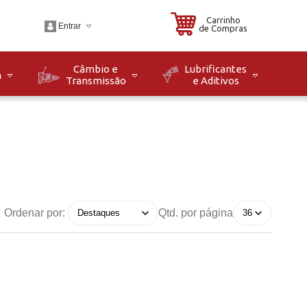
Carrinho
Entrar
de Compras
Câmbio e
Lubrificantes
m
Transmissão
e Aditivos
.br
o: Seg à Sex das 08h
8h. Sáb das 08h às
Ordenar por:
Qtd. por página