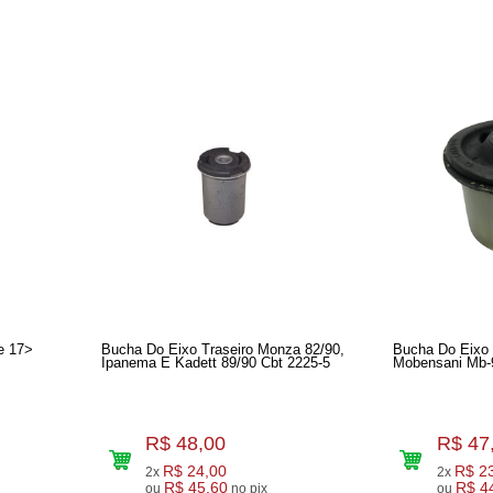
e 17>
Bucha Do Eixo Traseiro Monza 82/90,
Bucha Do Eixo 
Ipanema E Kadett 89/90 Cbt 2225-5
Mobensani Mb-
R$ 48,00
R$ 47
R$ 24,00
R$ 2
2x
2x
R$ 45,60
R$ 4
ou
no pix
ou