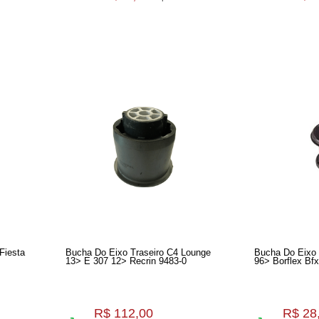
Fiesta
Bucha Do Eixo Traseiro C4 Lounge
Bucha Do Eixo 
13> E 307 12> Recrin 9483-0
96> Borflex Bf
R$ 112,00
R$ 28