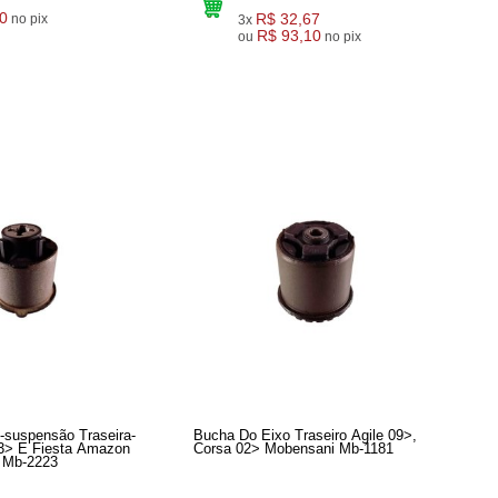
0
R$ 32,67
no pix
3x
R$ 93,10
ou
no pix
-suspensão Traseira-
Bucha Do Eixo Traseiro Agile 09>,
3> E Fiesta Amazon
Corsa 02> Mobensani Mb-1181
 Mb-2223