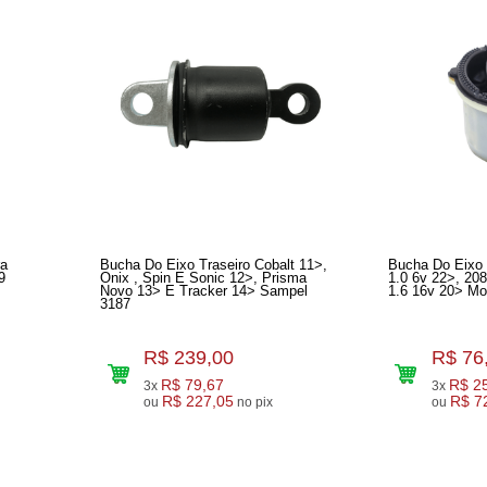
ra
Bucha Do Eixo Traseiro Cobalt 11>,
Bucha Do Eixo 
9
Onix , Spin E Sonic 12>, Prisma
1.0 6v 22>, 20
Novo 13> E Tracker 14> Sampel
1.6 16v 20> M
3187
R$ 239,00
R$ 76
R$ 79,67
R$ 2
3x
3x
R$ 227,05
R$ 7
ou
no pix
ou