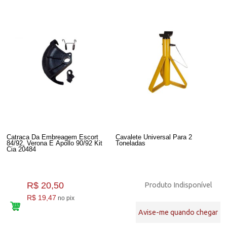
Catraca Da Embreagem Escort
Cavalete Universal Para 2
84/92, Verona E Apollo 90/92 Kit
Toneladas
Cia 20484
R$ 20,50
Produto Indisponível
R$ 19,47
no pix
Avise-me quando chegar