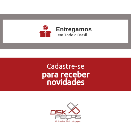
4
Produtos
Entregamos
em Todo o Brasil
3x Sem Juros
no Cartão de Crédito
Cadastre-se
para receber
5% de Desconto
novidades
no Pagamento PIX
Compre e Retire
Em Nossas Lojas Físicas