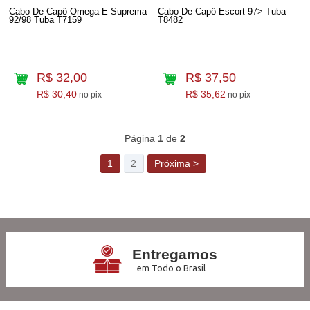
Cabo De Capô Omega E Suprema
Cabo De Capô Escort 97> Tuba
92/98 Tuba T7159
T8482
R$ 32,00
R$ 37,50
R$ 30,40
R$ 35,62
no pix
no pix
59
Produtos
Página
1
de
2
1
2
Próxima >
Entregamos
em Todo o Brasil
3x Sem Juros