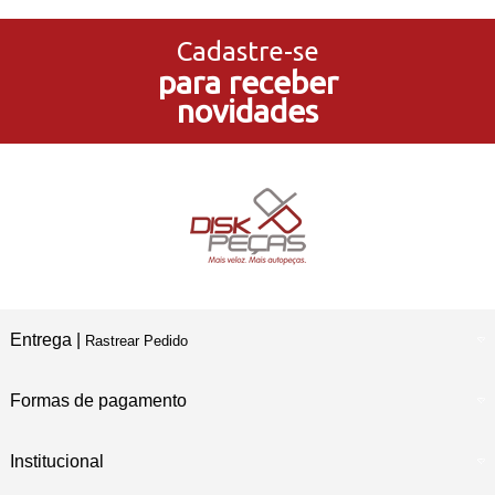
no Cartão de Crédito
Cadastre-se
para receber
5% de Desconto
novidades
no Pagamento PIX
Compre e Retire
Em Nossas Lojas Físicas
Entrega |
Rastrear Pedido
Formas de pagamento
Institucional