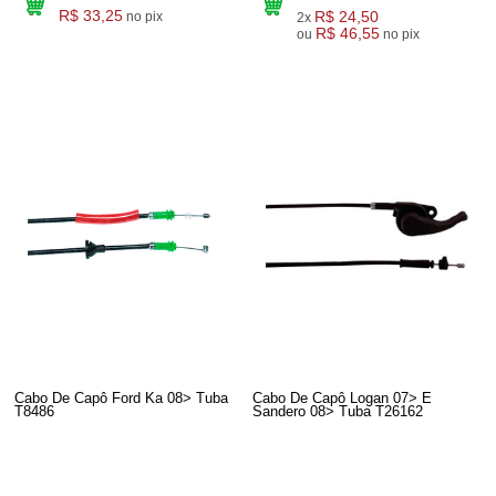
R$ 33,25
R$ 24,50
no pix
2x
R$ 46,55
ou
no pix
Cabo De Capô Ford Ka 08> Tuba
Cabo De Capô Logan 07> E
T8486
Sandero 08> Tuba T26162