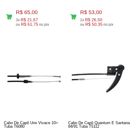
R$ 65,00
R$ 53,00
R$ 21,67
R$ 26,50
3x
2x
R$ 61,75
R$ 50,35
ou
no pix
ou
no pix
Cabo De Capô Uno Vivace 10>
Cabo De Capô Quantum E Santana
Tuba T6080
84/91 Tuba T5112