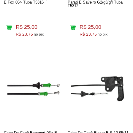
E Fox 05> Tuba T5316
Parati E Saveiro G2/g3/g4 Tuba
T5312
R$ 25,00
R$ 25,00
R$ 23,75
R$ 23,75
no pix
no pix
Cabo De Capô Ecosport 03> E
Cabo De Capô Blazer E S-10 95/11