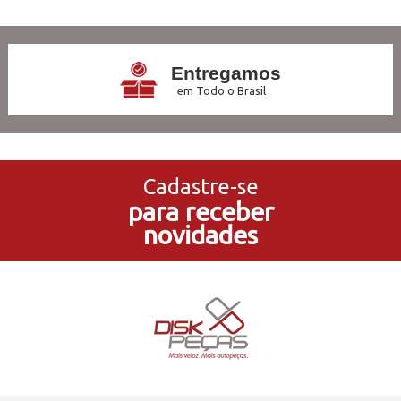
Entregamos
em Todo o Brasil
3x Sem Juros
no Cartão de Crédito
Cadastre-se
para receber
5% de Desconto
novidades
no Pagamento PIX
Compre e Retire
Em Nossas Lojas Físicas