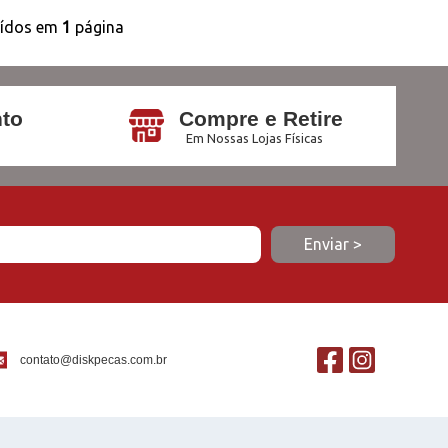
uídos em
1
página
to
Compre e Retire
Em Nossas Lojas Físicas
contato@diskpecas.com.br