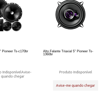
4" Pioneer Ts-c170br
Alto Falante Triaxial 5" Pioneer Ts-
1360br
 Indisponível
Avise-
Produto Indisponível
 quando chegar
Avise-me quando chegar