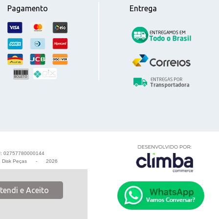
Pagamento
Entrega
: 02757780000144
-
Disk Peças
-
2026
tendi e Aceito