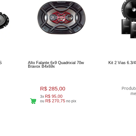
S
Alto Falante 6x9 Quadrixial 70w
Kit 2 Vias 6.3/
Bravox B4x69x
R$ 285,00
Produto
me
R$ 95,00
3x
R$ 270,75
ou
no pix