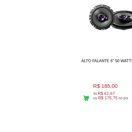
ALTO FALANTE 6" 50 WATT
R$ 185,00
R$ 61,67
3x
R$ 175,75
ou
no pix