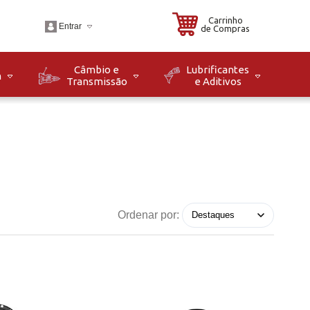
Carrinho
Entrar
de Compras
Câmbio e
Lubrificantes
m
Transmissão
e Aditivos
.br
o: Seg à Sex das 08h
8h. Sáb das 08h às
Ordenar por: