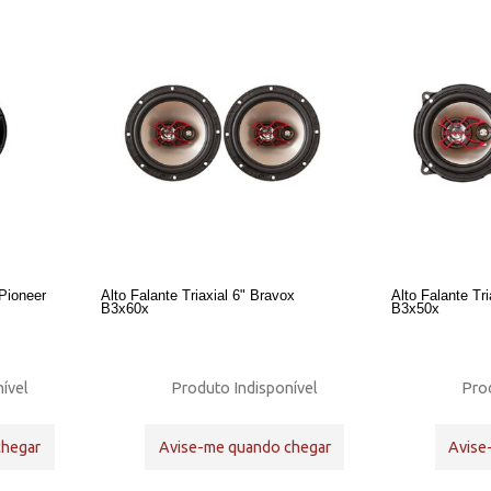
Pioneer
Alto Falante Triaxial 6" Bravox
Alto Falante Tr
B3x60x
B3x50x
ível
Produto Indisponível
Prod
chegar
Avise-me quando chegar
Avise