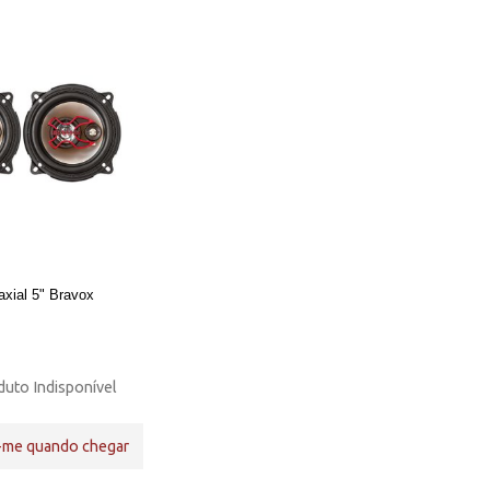
iaxial 5" Bravox
uto Indisponível
-me quando chegar