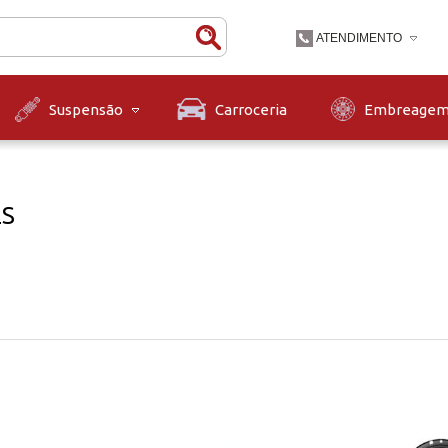
ATENDIMENTO
(47) 3631-9900
Carroceria
Embreage
Suspensão
(47)36319900
contato@diskpecas.com
Horário de Atendiment
às 12h e das 13h às 1
ES
12h.
a