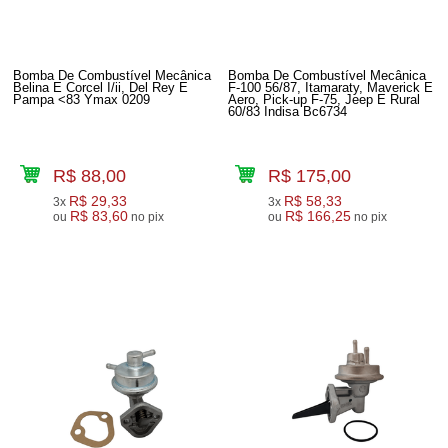
Bomba De Combustível Mecânica
Bomba De Combustível Mecânica
Belina E Corcel I/ii, Del Rey E
F-100 56/87, Itamaraty, Maverick E
Pampa <83 Ymax 0209
Aero, Pick-up F-75, Jeep E Rural
60/83 Indisa Bc6734
R$ 88,00
R$ 175,00
R$ 29,33
R$ 58,33
3x
3x
R$ 83,60
R$ 166,25
ou
no pix
ou
no pix