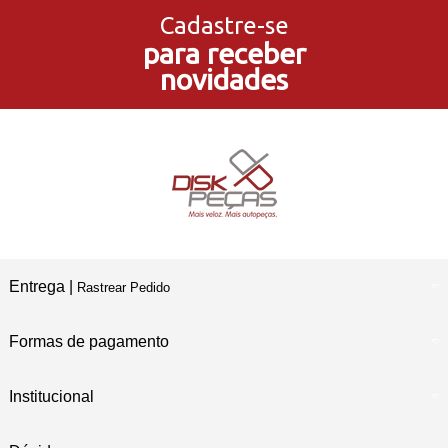
Cadastre-se
para receber
5% de Desconto
novidades
no Pagamento PIX
Compre e Retire
Em Nossas Lojas Físicas
Entrega |
Rastrear Pedido
Formas de pagamento
Institucional