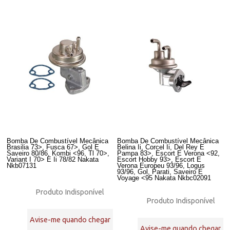
Bomba De Combustível Mecânica
Bomba De Combustível Mecânica
Brasilia 73>, Fusca 67>, Gol E
Belina Ii, Corcel Ii, Del Rey E
Saveiro 80/86, Kombi <96, Tl 70>,
Pampa 83>, Escort E Verona <92,
Variant I 70> E Ii 78/82 Nakata
Escort Hobby 93>, Escort E
Nkb07131
Verona Europeu 93/96, Logus
93/96, Gol, Parati, Saveiro E
Voyage <95 Nakata Nkbc02091
Produto Indisponível
Produto Indisponível
Avise-me quando chegar
Avise-me quando chegar