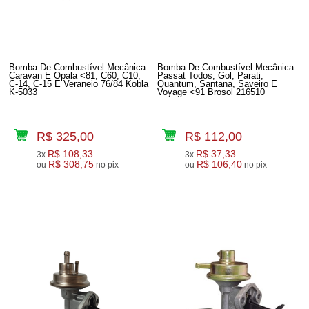
Bomba De Combustível Mecânica
Bomba De Combustível Mecânica
Caravan E Opala <81, C60, C10,
Passat Todos, Gol, Parati,
C-14, C-15 E Veraneio 76/84 Kobla
Quantum, Santana, Saveiro E
K-5033
Voyage <91 Brosol 216510
R$ 325,00
R$ 112,00
R$ 108,33
R$ 37,33
3x
3x
R$ 308,75
R$ 106,40
ou
no pix
ou
no pix