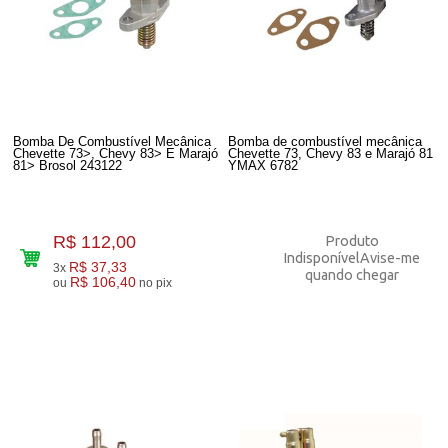
Bomba De Combustível Mecânica
Bomba de combustível mecânica
Chevette 73>, Chevy 83> E Marajó
Chevette 73, Chevy 83 e Marajó 81
81> Brosol 243122
YMAX 6782
R$ 112,00
Produto
Indisponível
Avise-me
R$ 37,33
3x
quando chegar
R$ 106,40
ou
no pix