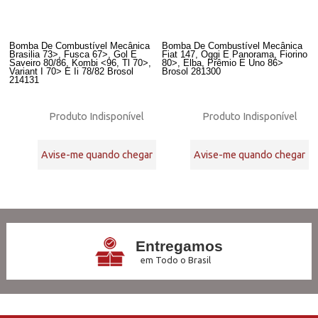
Bomba De Combustível Mecânica
Bomba De Combustível Mecânica
Brasilia 73>, Fusca 67>, Gol E
Fiat 147, Oggi E Panorama, Fiorino
Saveiro 80/86, Kombi <96, Tl 70>,
80>, Elba, Prêmio E Uno 86>
Variant I 70> E Ii 78/82 Brosol
Brosol 281300
214131
Produto Indisponível
Produto Indisponível
Avise-me quando chegar
Avise-me quando chegar
26
Produtos
Entregamos
em Todo o Brasil
3x Sem Juros
no Cartão de Crédito