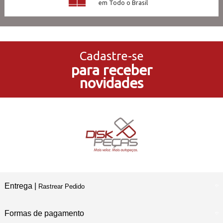
em Todo o Brasil
3x Sem Juros
no Cartão de Crédito
Cadastre-se
para receber
5% de Desconto
novidades
no Pagamento PIX
Compre e Retire
Em Nossas Lojas Físicas
Entrega |
Rastrear Pedido
Formas de pagamento