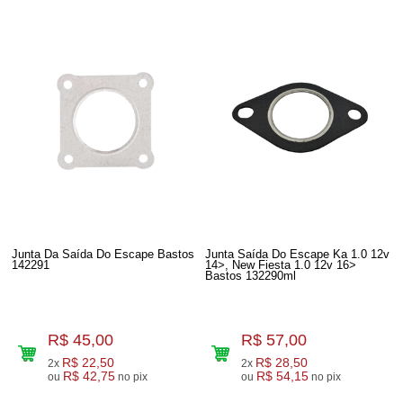
Junta Da Saída Do Escape Bastos
Junta Saída Do Escape Ka 1.0 12v
142291
14>, New Fiesta 1.0 12v 16>
Bastos 132290ml
R$ 45,00
R$ 57,00
R$ 22,50
R$ 28,50
2x
2x
R$ 42,75
R$ 54,15
ou
no pix
ou
no pix