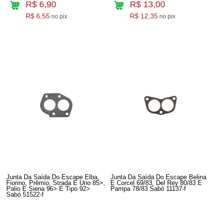
R$ 6,90
R$ 13,00
R$ 6,55
R$ 12,35
no pix
no pix
Junta Da Saída Do Escape Elba,
Junta Da Saída Do Escape Belina
Fiorino, Prêmio, Strada E Uno 85>,
E Corcel 69/83, Del Rey 80/83 E
Palio E Siena 96> E Tipo 92>
Pampa 78/83 Sabó 11137-f
Sabó 51522-f