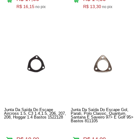
R$ 16,15
R$ 13,30
no pix
no pix
Junta Da Saída Do Escape
Junta Da Saída Do Escape Gol,
Aircross 1.5, C3 1.4,1.5, 206, 207,
Parati, Polo Classic, Quantum,
208, Hoggar 1.4 Bastos 1522128
Santana E Saveiro 97> E Golf 95>
Bastos 811105