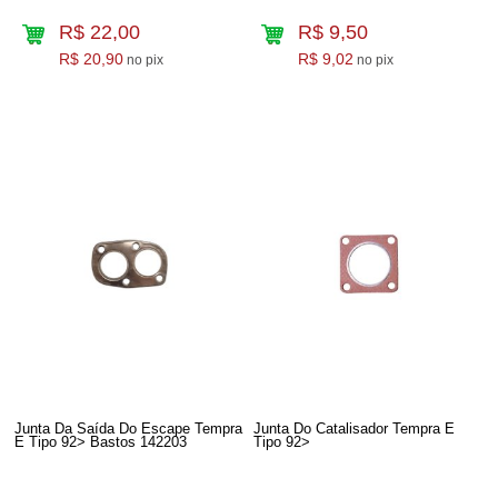
R$ 22,00
R$ 9,50
R$ 20,90
R$ 9,02
no pix
no pix
Junta Da Saída Do Escape Tempra
Junta Do Catalisador Tempra E
E Tipo 92> Bastos 142203
Tipo 92>