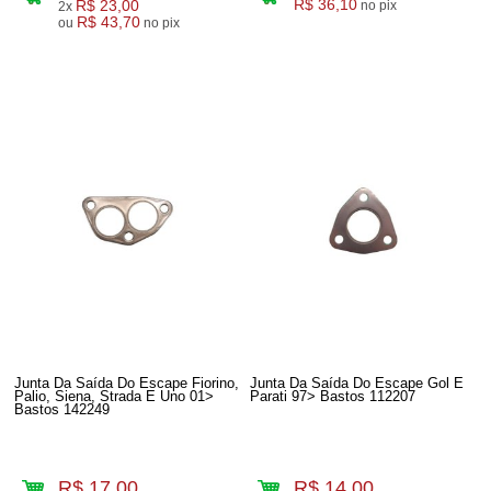
R$ 23,00
R$ 36,10
no pix
2x
R$ 43,70
ou
no pix
Junta Da Saída Do Escape Fiorino,
Junta Da Saída Do Escape Gol E
Palio, Siena, Strada E Uno 01>
Parati 97> Bastos 112207
Bastos 142249
R$ 17,00
R$ 14,00