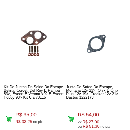
Kit De Juntas Da Saida Do Escape
Junta Da Saída Do Escape,
Belina, Corcel, Del Rey E Pampa
Montana 12v 23>, Onix E Onix
83>, Escort E Verona <92 E Escort
Plus 12v 19>, Tracker 12v 21>
Hobby 93> Kit Cia 70115
Bastos 1222173
R$ 35,00
R$ 54,00
R$ 33,25
R$ 27,00
no pix
2x
R$ 51,30
ou
no pix