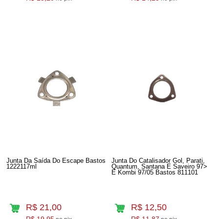
Junta Da Saída Do Escape Bastos
Junta Do Catalisador Gol, Parati,
1222117ml
Quantum, Santana E Saveiro 97>
E Kombi 97/05 Bastos 811101
R$ 21,00
R$ 12,50