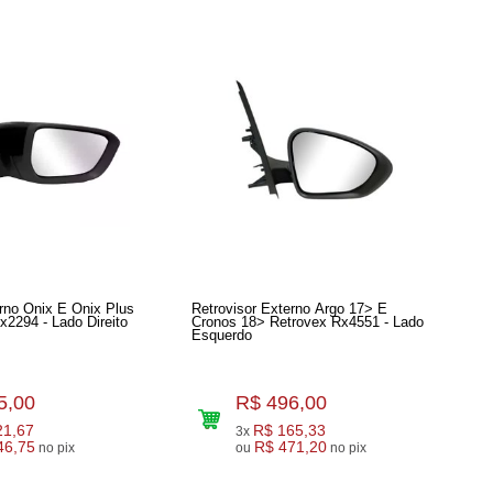
erno Onix E Onix Plus
Retrovisor Externo Argo 17> E
20> Retrovex Rx2294 - Lado Direito
Cronos 18> Retrovex Rx4551 - Lado
Esquerdo
5,00
R$ 496,00
21,67
R$ 165,33
3x
46,75
R$ 471,20
no pix
ou
no pix