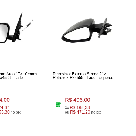
erno Argo 17>, Cronos
Retrovisor Externo Strada 21>
53 - Lado
Retrovex Rx4555 - Lado Esquerdo
4,00
R$ 496,00
24,67
R$ 165,33
3x
55,30
R$ 471,20
no pix
ou
no pix