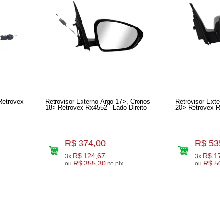
Retrovex
Retrovisor Externo Argo 17>, Cronos
Retrovisor Ext
18> Retrovex Rx4552 - Lado Direito
R$ 374,00
R$ 53
R$ 124,67
R$ 1
3x
3x
R$ 355,30
R$ 5
ou
no pix
ou