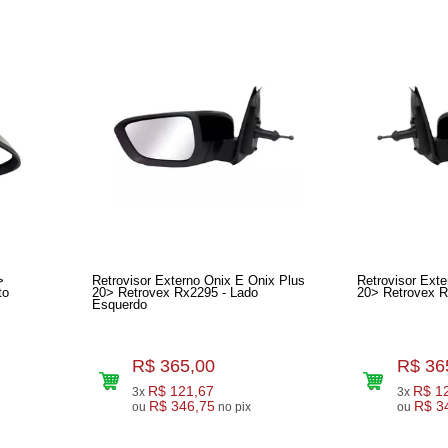
>
Retrovisor Externo Onix E Onix Plus
Retrovisor Ext
Direito
20> Retrovex Rx2295 - Lado
Esquerdo
R$ 365,00
R$ 36
R$ 121,67
R$ 1
3x
3x
R$ 346,75
R$ 3
ou
no pix
ou