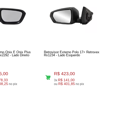
erno Onix E Onix Plus
Retrovisor Externo Polo 17> Retrovex
20> Retrovex Rx2292 - Lado Direito
Rx1234 - Lado Esquerdo
5,00
R$ 423,00
78,33
R$ 141,00
3x
08,25
R$ 401,85
no pix
ou
no pix