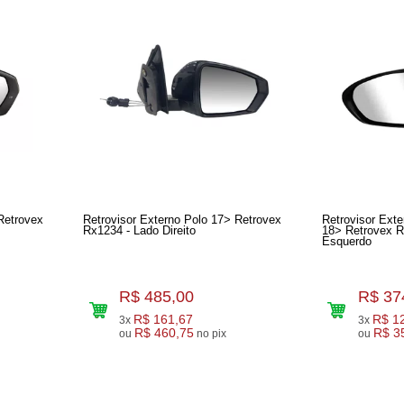
Retrovex
Retrovisor Externo Polo 17> Retrovex
Retrovisor Ext
Rx1234 - Lado Direito
18> Retrovex Rx45
Esquerdo
R$ 485,00
R$ 37
R$ 161,67
R$ 1
3x
3x
R$ 460,75
R$ 3
ou
no pix
ou