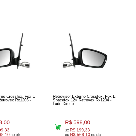
erno Crossfox, Fox E
Retrovisor Externo Crossfox, Fox E
ex Rx1205 -
Spacefox 12> Retrovex Rx1204 -
Lado Direito
8,00
R$ 598,00
99,33
R$ 199,33
3x
68,10
R$ 568,10
no pix
ou
no pix