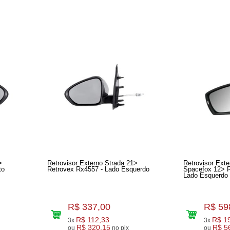
>
Retrovisor Externo Strada 21>
Retrovisor Ext
Direito
Retrovex Rx4557 - Lado Esquerdo
Spacefox 12> Retrov
Lado Esquerdo
R$ 337,00
R$ 59
R$ 112,33
R$ 1
3x
3x
R$ 320,15
R$ 5
ou
no pix
ou