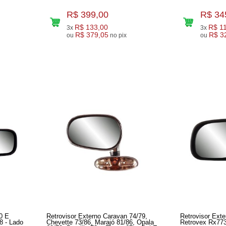
R$ 399,00
R$ 34
R$ 133,00
R$ 1
3x
3x
R$ 379,05
R$ 3
ou
no pix
ou
0 E
Retrovisor Externo Caravan 74/79,
Retrovisor Exte
8 - Lado
Chevette 73/86, Marajó 81/86, Opala
Retrovex Rx773