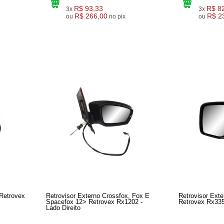
R$ 93,33
R$ 8
3x
3x
R$ 266,00
R$ 2
ou
no pix
ou
 Retrovex
Retrovisor Externo Crossfox, Fox E
Retrovisor Ext
Spacefox 12> Retrovex Rx1202 -
Retrovex Rx335
Lado Direito