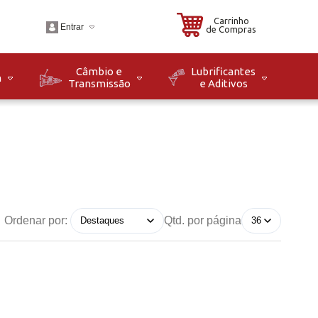
Carrinho
Entrar
de Compras
Câmbio e
Lubrificantes
m
Transmissão
e Aditivos
.br
o: Seg à Sex das 08h
8h. Sáb das 08h às
Ordenar por:
Qtd. por página