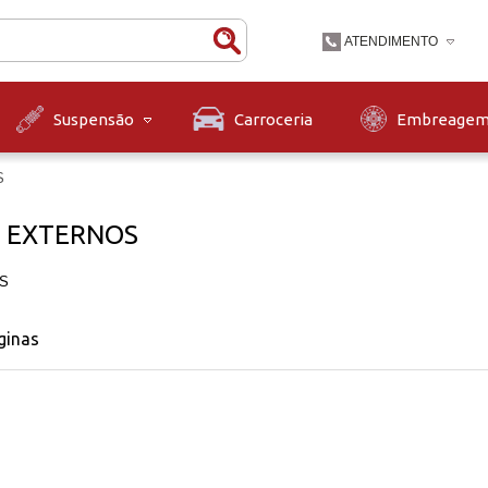
ATENDIMENTO
(47) 3631-9900
Carroceria
Embreage
Suspensão
(47)36319900
contato@diskpecas.com
S
Horário de Atendiment
às 12h e das 13h às 1
 EXTERNOS
12h.
S
ginas