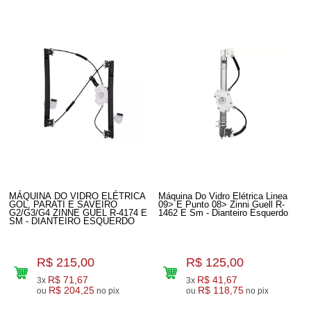
MÁQUINA DO VIDRO ELÉTRICA
Máquina Do Vidro Elétrica Linea
GOL, PARATI E SAVEIRO
09> E Punto 08> Zinni Guell R-
G2/G3/G4 ZINNE GUEL R-4174 E
1462 E Sm - Dianteiro Esquerdo
SM - DIANTEIRO ESQUERDO
R$ 215,00
R$ 125,00
R$ 71,67
R$ 41,67
3x
3x
R$ 204,25
R$ 118,75
ou
no pix
ou
no pix