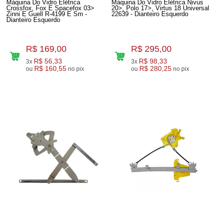
Máquina Do Vidro Elétrica
Máquina Do Vidro Elétrica Nivus
Crossfox, Fox E Spacefox 03>
20>, Polo 17>, Virtus 18 Universal
Zinni E Guell R-4199 E Sm -
22639 - Dianteiro Esquerdo
Dianteiro Esquerdo
R$ 169,00
R$ 295,00
R$ 56,33
R$ 98,33
3x
3x
R$ 160,55
R$ 280,25
ou
no pix
ou
no pix