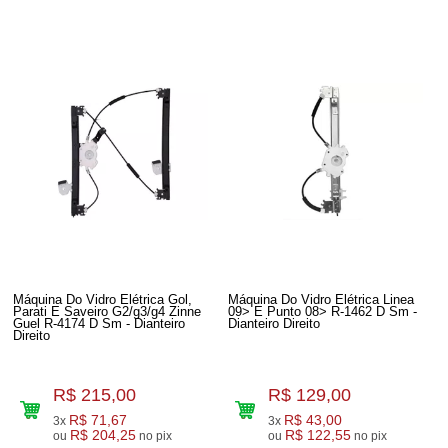
Máquina Do Vidro Elétrica Gol,
Máquina Do Vidro Elétrica Linea
Parati E Saveiro G2/g3/g4 Zinne
09> E Punto 08> R-1462 D Sm -
Guel R-4174 D Sm - Dianteiro
Dianteiro Direito
Direito
R$ 215,00
R$ 129,00
R$ 71,67
R$ 43,00
3x
3x
R$ 204,25
R$ 122,55
ou
no pix
ou
no pix