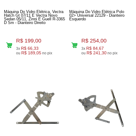
Máquina Do Vidro Elétrica, Vectra
Máquina Do Vidro Elétrica Polo
Hatch Gt 07/11 E Vectra Novo
02> Universal 22129 - Dianteiro
Sedan 05/11, Zinni E Guell R-3365
Esquerdo
D Sm - Dianteiro Direito
R$ 199,00
R$ 254,00
R$ 66,33
R$ 84,67
3x
3x
R$ 189,05
R$ 241,30
ou
no pix
ou
no pix