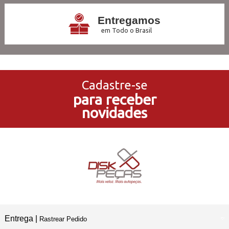
Entregamos
em Todo o Brasil
3x Sem Juros
no Cartão de Crédito
Cadastre-se
para receber
5% de Desconto
novidades
no Pagamento PIX
Compre e Retire
Em Nossas Lojas Físicas
Entrega |
Rastrear Pedido