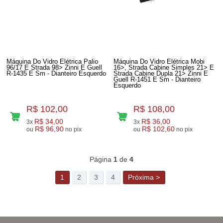
Máquina Do Vidro Elétrica Palio
Máquina Do Vidro Elétrica Mobi
96/17 E Strada 98> Zinni E Guell
16>, Strada Cabine Simples 21> E
R-1435 E Sm - Dianteiro Esquerdo
Strada Cabine Dupla 21> Zinni E
Guell R-1451 E Sm - Dianteiro
Esquerdo
R$ 102,00
R$ 108,00
R$ 34,00
R$ 36,00
3x
3x
R$ 96,90
R$ 102,60
ou
no pix
ou
no pix
130
Produtos
Página
1
de
4
1
2
3
4
Próxima >