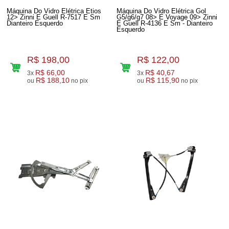
Máquina Do Vidro Elétrica Etios
Máquina Do Vidro Elétrica Gol
12> Zinni E Guell R-7517 E Sm
G5/g6/g7 08> E Voyage 09> Zinni
Dianteiro Esquerdo
E Guell R-4136 E Sm - Dianteiro
Esquerdo
R$ 198,00
R$ 122,00
R$ 66,00
R$ 40,67
3x
3x
R$ 188,10
R$ 115,90
ou
no pix
ou
no pix