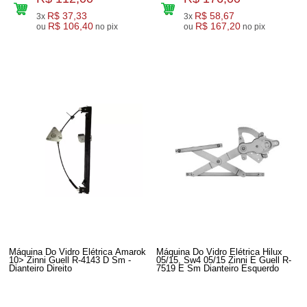
R$ 37,33
R$ 58,67
3x
3x
R$ 106,40
R$ 167,20
ou
no pix
ou
no pix
Máquina Do Vidro Elétrica Amarok
Máquina Do Vidro Elétrica Hilux
10> Zinni Guell R-4143 D Sm -
05/15, Sw4 05/15 Zinni E Guell R-
Dianteiro Direito
7519 E Sm Dianteiro Esquerdo