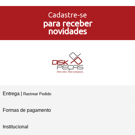
3x Sem Juros
no Cartão de Crédito
Cadastre-se
para receber
5% de Desconto
novidades
no Pagamento PIX
Compre e Retire
Em Nossas Lojas Físicas
Entrega |
Rastrear Pedido
Formas de pagamento
Institucional