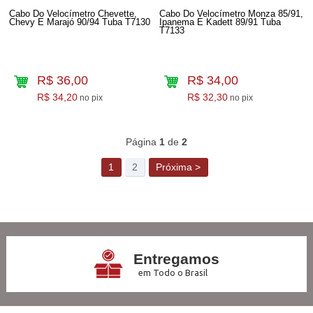
Cabo Do Velocímetro Chevette,
Cabo Do Velocímetro Monza 85/91,
Chevy E Marajó 90/94 Tuba T7130
Ipanema E Kadett 89/91 Tuba
T7133
R$ 36,00
R$ 34,00
R$ 34,20
R$ 32,30
no pix
no pix
62
Produtos
Página
1
de
2
1
2
Próxima >
Entregamos
em Todo o Brasil