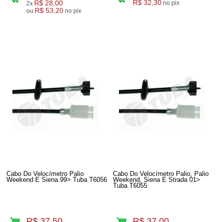
R$ 28,00
R$ 32,30
no pix
2x
R$ 53,20
ou
no pix
Cabo Do Velocímetro Palio
Cabo Do Velocímetro Palio, Palio
Weekend E Siena 99> Tuba T6056
Weekend, Siena E Strada 01>
Tuba T6055
R$ 37,50
R$ 37,00