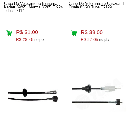
Cabo Do Velocímetro Ipanema E
Cabo Do Velocímetro Caravan E
Kadett 89/95, Monza 85/85 E 92>
Opala 85/90 Tuba T7129
Tuba T7114
R$ 31,00
R$ 39,00
R$ 29,45
R$ 37,05
no pix
no pix