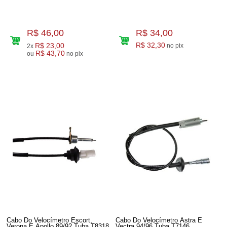
R$ 46,00
R$ 34,00
R$ 23,00
R$ 32,30
no pix
2x
R$ 43,70
ou
no pix
Cabo Do Velocímetro Escort,
Cabo Do Velocímetro Astra E
Verona E Apollo 89/92 Tuba T8318
Vectra 94/96 Tuba T7146