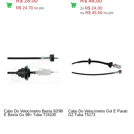
R$ 26,00
R$ 48,00
R$ 24,70
R$ 24,00
no pix
2x
R$ 45,60
ou
no pix
Cabo Do Velocímetro Besta 92/98
Cabo Do Velocímetro Gol E Parati
E Besta Gs 98> Tuba T24100
G2 Tuba T5173