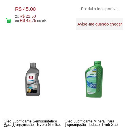
R$ 45,00
Produto Indisponível
R$ 22,50
2x
R$ 42,75
ou
no pix
Avise-me quando chegar
Óleo Lubrificante Semissintético
Óleo Lubrificante Mineral Para
Para Transmissão - Evora Gl5 Sae
Transmissão - Lubrax Trm5 Sae