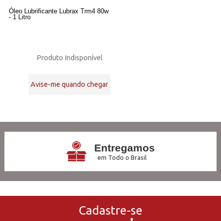
Óleo Lubrificante Lubrax Trm4 80w
- 1 Litro
Produto Indisponível
Avise-me quando chegar
17
Produtos
Entregamos
em Todo o Brasil
3x Sem Juros
no Cartão de Crédito
Cadastre-se