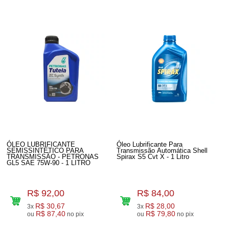
ÓLEO LUBRIFICANTE
Óleo Lubrificante Para
SEMISSINTÉTICO PARA
Transmissão Automática Shell
TRANSMISSÃO - PETRONAS
Spirax S5 Cvt X - 1 Litro
GL5 SAE 75W-90 - 1 LITRO
R$ 92,00
R$ 84,00
R$ 30,67
R$ 28,00
3x
3x
R$ 87,40
R$ 79,80
ou
no pix
ou
no pix