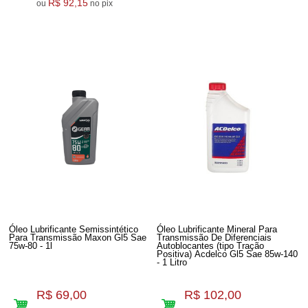
R$ 92,15
ou
no pix
Óleo Lubrificante Semissintético
Óleo Lubrificante Mineral Para
Para Transmissão Maxon Gl5 Sae
Transmissão De Diferenciais
75w-80 - 1l
Autoblocantes (tipo Tração
Positiva) Acdelco Gl5 Sae 85w-140
- 1 Litro
R$ 69,00
R$ 102,00