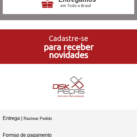
em Todo o Brasil
3x Sem Juros
no Cartão de Crédito
Cadastre-se
para receber
5% de Desconto
novidades
no Pagamento PIX
Compre e Retire
Em Nossas Lojas Físicas
Entrega |
Rastrear Pedido
Formas de pagamento