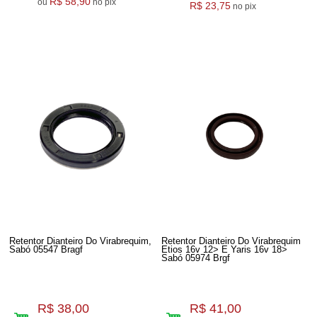
R$ 58,90
ou
no pix
R$ 23,75
no pix
Retentor Dianteiro Do Virabrequim,
Retentor Dianteiro Do Virabrequim
Sabó 05547 Bragf
Etios 16v 12> E Yaris 16v 18>
Sabó 05974 Brgf
R$ 38,00
R$ 41,00