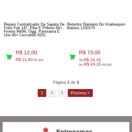
Reparo Centralizador Da Sapata De
Retentor Dianteiro Do Virabrequim
Freio Fiat 147, Elba E Prêmio 84>,
Bastos 1150170
Fiorino 84/94, Oggi, Panorama E
Uno 85> Ceccarelli 4201
R$ 12,00
R$ 73,00
R$ 11,40
R$ 24,33
no pix
3x
R$ 69,35
ou
no pix
77
Produtos
Página
1
de
3
1
2
3
Próxima >
Entregamos