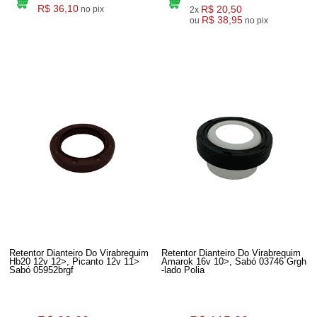
R$ 36,10
R$ 20,50
no pix
2x
R$ 38,95
ou
no pix
Retentor Dianteiro Do Virabrequim
Retentor Dianteiro Do Virabrequim
Hb20 12v 12>, Picanto 12v 11>
Amarok 16v 10>, Sabó 03746 Grgh
Sabó 05952brgf
-lado Polia