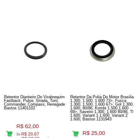
Retentor Dianteiro Do Virabrequim
Retentor Da Polia Do Motor Brasilia
Fastback, Pulse, Strada, Toro,
1.300, 1.500, 1.600 73>, Fusca
Commander, Compass, Renegade
1.300, 1.500, 1.600 67>, Gol 1.300,
Bastos 11401102
1.600, 80/86, Kombi 1.500,1.600
69>, Saveiro 1.300, 1.600 80/86, Tl
1.600, Variant 1 1.600, Variant 2
1.600, Bastos 1131943
R$ 62,00
R$ 25,00
R$ 20,67
3x