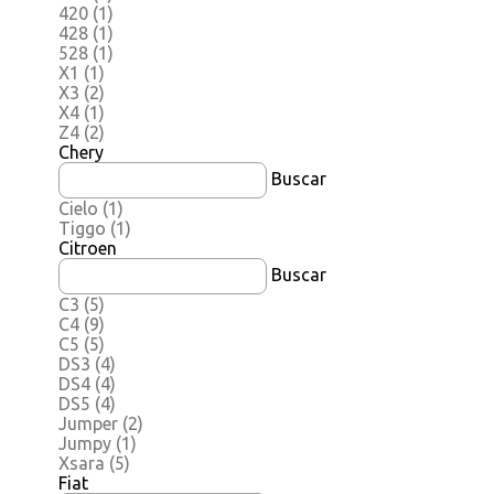
420
(1)
428
(1)
528
(1)
X1
(1)
X3
(2)
X4
(1)
Z4
(2)
Chery
Buscar
Cielo
(1)
Tiggo
(1)
Citroen
Buscar
C3
(5)
C4
(9)
C5
(5)
DS3
(4)
DS4
(4)
DS5
(4)
Jumper
(2)
Jumpy
(1)
Xsara
(5)
Fiat