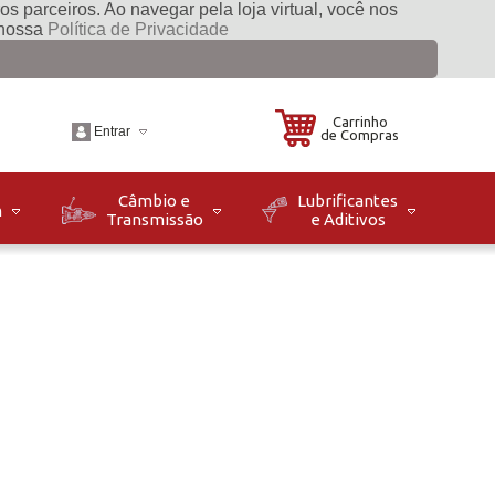
s parceiros. Ao navegar pela loja virtual, você nos
 nossa
Política de Privacidade
Carrinho
Entrar
de Compras
Câmbio e
Lubrificantes
m
Transmissão
e Aditivos
.br
o: Seg à Sex das 08h
8h. Sáb das 08h às