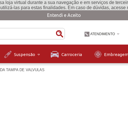
a loja virtual durante a sua navegação e em serviços de terceiro
e utilizá-las para estas finalidades. Em caso de dúvidas, acesse
Entendi e Aceito
ATENDIMENTO
(47) 3631-9900
Carroceria
Embreage
Suspensão
(47)36319900
contato@diskpecas.com
DA TAMPA DE VALVULAS
Horário de Atendiment
às 12h e das 13h às 1
12h.