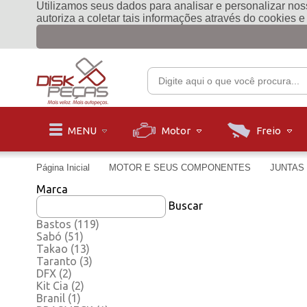
Utilizamos seus dados para analisar e personalizar noss
autoriza a coletar tais informações através do cookies 
Motor
Freio
MENU
Página Inicial
MOTOR E SEUS COMPONENTES
JUNTAS 
Marca
Buscar
Bastos
(119)
Sabó
(51)
Takao
(13)
Taranto
(3)
DFX
(2)
Kit Cia
(2)
Branil
(1)