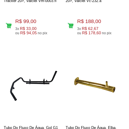
Tracker 20>, Valclei Vm-0003.fl
20>, Valclei Vc-232.a
R$ 99,00
R$ 188,00
R$ 33,00
R$ 62,67
3x
3x
R$ 94,05
R$ 178,60
ou
no pix
ou
no pix
Tubo Do Fluxo De Água, Gol G1
Tubo Do Fluxo De Água, Elba,