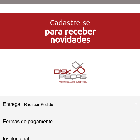
3x Sem Juros
no Cartão de Crédito
Cadastre-se
para receber
5% de Desconto
novidades
no Pagamento PIX
Compre e Retire
Em Nossas Lojas Físicas
Entrega |
Rastrear Pedido
Formas de pagamento
Institucional