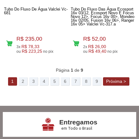
Tubo Do Fluxo De Água Valclei Vc-
Tubo Do Fluxo Das Água Ecosport
681
16v 03/12, Ecosport Novo E Focus
Novo 12>, Focus 16v 00>, Mondeo
16v 02/05, Fusion 16v 06>, Ranger
16v 05> Valclei Vc-317.a
R$ 235,00
R$ 52,00
R$ 78,33
R$ 26,00
3x
2x
R$ 223,25
R$ 49,40
ou
no pix
ou
no pix
316
Produtos
Página
1
de
9
1
2
3
4
5
6
7
8
9
Próxima >
Entregamos
em Todo o Brasil