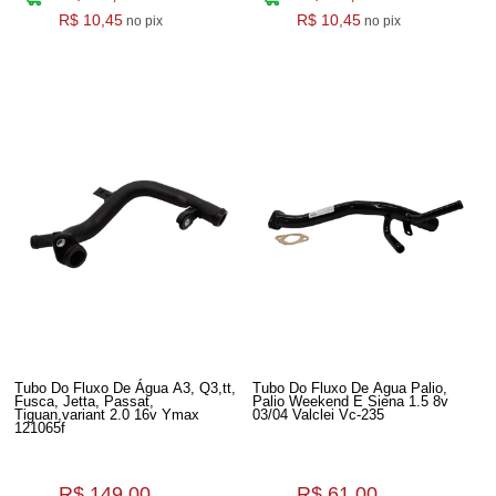
R$ 10,45
R$ 10,45
no pix
no pix
Tubo Do Fluxo De Água A3, Q3,tt,
Tubo Do Fluxo De Agua Palio,
Fusca, Jetta, Passat,
Palio Weekend E Siena 1.5 8v
Tiguan,variant 2.0 16v Ymax
03/04 Valclei Vc-235
121065f
R$ 149,00
R$ 61,00