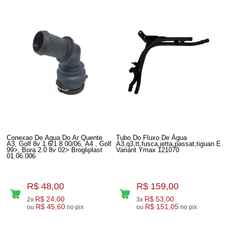
Conexao De Agua Do Ar Quente
Tubo Do Fluxo De Água
A3, Golf 8v 1.6/1.8 00/06, A4 , Golf
A3,q3,tt,fusca,jetta,passat,tiguan E
99>, Bora 2.0 8v 02> Brogliplast
Variant Ymax 121070
01.06.006
R$ 48,00
R$ 159,00
R$ 24,00
R$ 53,00
2x
3x
R$ 45,60
R$ 151,05
ou
no pix
ou
no pix