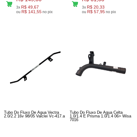
R$ 49,67
R$ 20,33
3x
3x
R$ 141,55
R$ 57,95
ou
no pix
ou
no pix
Tubo Do Fluxo De Agua Vectra
Tubo Do Fluxo De Agua Celta
2.0/2.2 16v 98/05 Valclei Vc-417.a
1.0/1.4 E Prisma 1.0/1.4 06> Wisa
7016