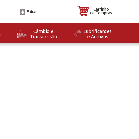
Carrinho
Entrar
de Compras
Câmbio e
Lubrificantes
m
Transmissão
e Aditivos
.br
o: Seg à Sex das 08h
8h. Sáb das 08h às