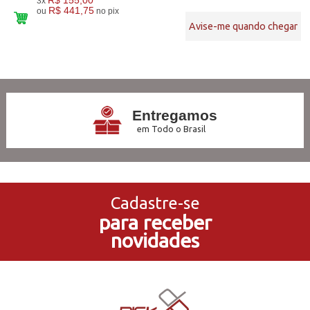
3x
R$ 441,75
ou
no pix
Avise-me quando chegar
8
Produtos
Entregamos
em Todo o Brasil
3x Sem Juros
no Cartão de Crédito
Cadastre-se
para receber
5% de Desconto
novidades
no Pagamento PIX
Compre e Retire
Em Nossas Lojas Físicas