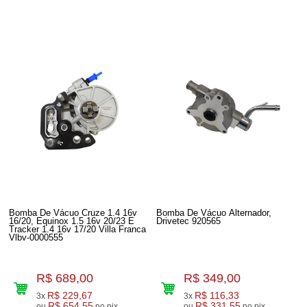
Bomba De Vácuo Cruze 1.4 16v
Bomba De Vácuo Alternador,
16/20, Equinox 1.5 16v 20/23 E
Drivetec 920565
Tracker 1.4 16v 17/20 Villa Franca
Vlbv-0000555
R$ 689,00
R$ 349,00
R$ 229,67
R$ 116,33
3x
3x
R$ 654,55
R$ 331,55
ou
no pix
ou
no pix