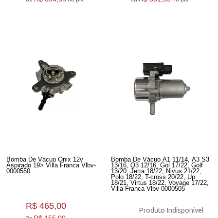
Bomba De Vácuo Onix 12v
Bomba De Vácuo A1 11/14, A3 S3
Aspirado 19> Villa Franca Vlbv-
13/16, Q3 12/16, Gol 17/22, Golf
0000550
13/20, Jetta 18/22, Nivus 21/22,
Polo 18/22, T-cross 20/22, Up
18/21, Virtus 18/22, Voyage 17/22,
Villa Franca Vlbv-0000505
R$ 465,00
Produto Indisponível
R$ 155,00