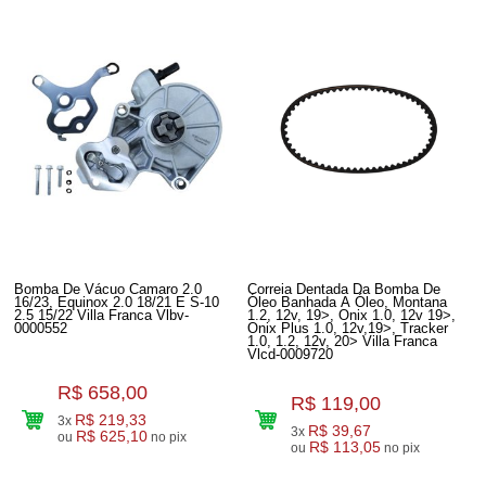
Bomba De Vácuo Camaro 2.0
Correia Dentada Da Bomba De
16/23, Equinox 2.0 18/21 E S-10
Óleo Banhada A Óleo, Montana
2.5 15/22 Villa Franca Vlbv-
1.2, 12v, 19>, Onix 1.0, 12v 19>,
0000552
Onix Plus 1.0, 12v,19>, Tracker
1.0, 1.2, 12v, 20> Villa Franca
Vlcd-0009720
R$ 658,00
R$ 119,00
R$ 219,33
3x
R$ 39,67
3x
R$ 625,10
ou
no pix
R$ 113,05
ou
no pix