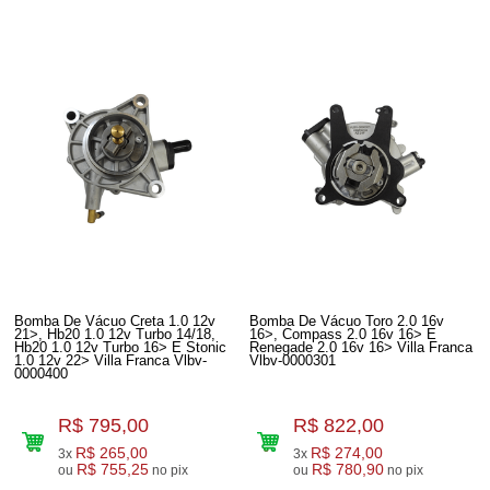
Bomba De Vácuo Creta 1.0 12v
Bomba De Vácuo Toro 2.0 16v
21>, Hb20 1.0 12v Turbo 14/18,
16>, Compass 2.0 16v 16> E
Hb20 1.0 12v Turbo 16> E Stonic
Renegade 2.0 16v 16> Villa Franca
1.0 12v 22> Villa Franca Vlbv-
Vlbv-0000301
0000400
R$ 795,00
R$ 822,00
R$ 265,00
R$ 274,00
3x
3x
R$ 755,25
R$ 780,90
ou
no pix
ou
no pix