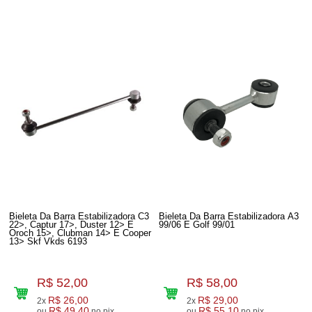
Bieleta Da Barra Estabilizadora C3
Bieleta Da Barra Estabilizadora A3
22>, Captur 17>, Duster 12> E
99/06 E Golf 99/01
Oroch 15>, Clubman 14> E Cooper
13> Skf Vkds 6193
R$ 52,00
R$ 58,00
R$ 26,00
R$ 29,00
2x
2x
R$ 49,40
R$ 55,10
ou
no pix
ou
no pix