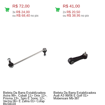
R$ 72,00
R$ 41,00
R$ 24,00
R$ 20,50
3x
2x
R$ 68,40
R$ 38,95
ou
no pix
ou
no pix
Bieleta Da Barra Estabilizadora
Bieleta Da Barra Estabilizadora
Astra 99>, Cobalt 11> Onix 12>,
Audi A3 99/06 E Golf 01>
Prisma 13>, Spin E Sonic 12>,
Mobensani Mb-387
Vectra 06> E Zafira 01> Cofap
Btc04119