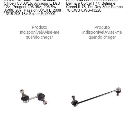
Citroen C3 03/15, Aircross E Ds3
Belina e Corcel I 77, Belina e
12>, Peugeot 206 98>, 206 Sw
Corcel II 78, Del Rey 80 e Pampa
05/09, 207, Passion 08/14 E 2008
78 CWB CWB-43220
13/19 208 13> Spicer Sp99001
Produto
Produto
Indisponível
Avise-me
Indisponível
Avise-me
quando chegar
quando chegar