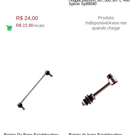
Hoggar,passion,307,308,307 E 408
Spicer Sp99040
R$ 24,00
Produto
Indisponível
Avise-me
R$ 22,80
no pix
quando chegar
Bieleta Da Barra Estabilizadora
Bieleta da barra Estabilizadora