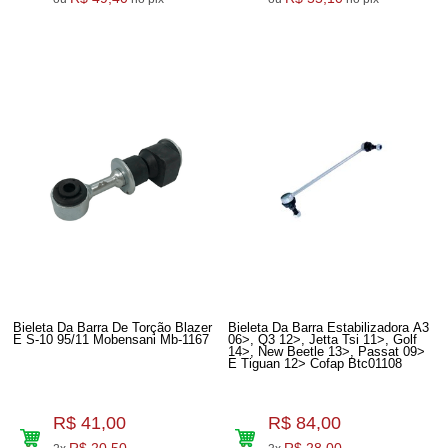
Bieleta Da Barra De Torção Blazer
Bieleta Da Barra Estabilizadora A3
E S-10 95/11 Mobensani Mb-1167
06>, Q3 12>, Jetta Tsi 11>, Golf
14>, New Beetle 13>, Passat 09>
E Tiguan 12> Cofap Btc01108
R$ 41,00
R$ 84,00
R$ 20,50
R$ 28,00