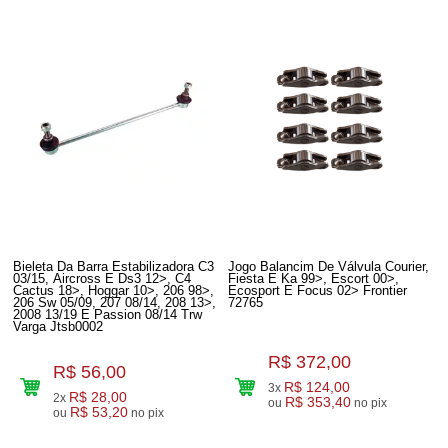
Bieleta Da Barra Estabilizadora C3
Jogo Balancim De Válvula Courier,
03/15, Aircross E Ds3 12>, C4
Fiesta E Ka 99>, Escort 00>,
Cactus 18>, Hoggar 10>, 206 98>,
Ecosport E Focus 02> Frontier
206 Sw 05/09, 207 08/14, 208 13>,
72765
2008 13/19 E Passion 08/14 Trw
Varga Jtsb0002
R$ 372,00
R$ 56,00
R$ 124,00
3x
R$ 28,00
2x
R$ 353,40
ou
no pix
R$ 53,20
ou
no pix