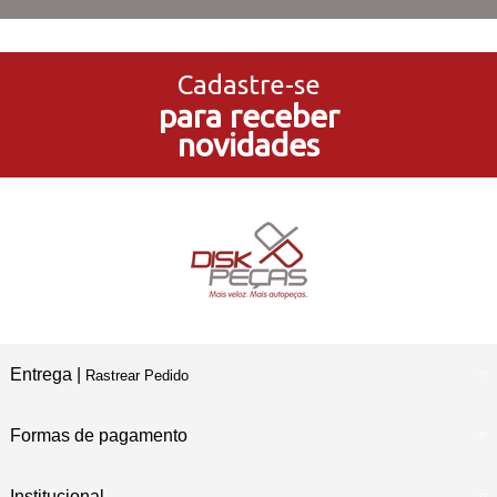
3x Sem Juros
no Cartão de Crédito
Cadastre-se
para receber
5% de Desconto
novidades
no Pagamento PIX
Compre e Retire
Em Nossas Lojas Físicas
Entrega |
Rastrear Pedido
Formas de pagamento
Institucional