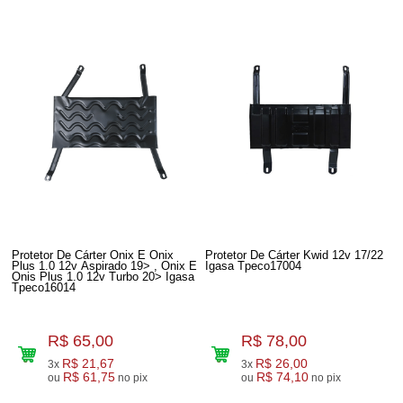
Protetor De Cárter Onix E Onix
Protetor De Cárter Kwid 12v 17/22
Plus 1.0 12v Aspirado 19> , Onix E
Igasa Tpeco17004
Onis Plus 1.0 12v Turbo 20> Igasa
Tpeco16014
R$ 65,00
R$ 78,00
R$ 21,67
R$ 26,00
3x
3x
R$ 61,75
R$ 74,10
ou
no pix
ou
no pix