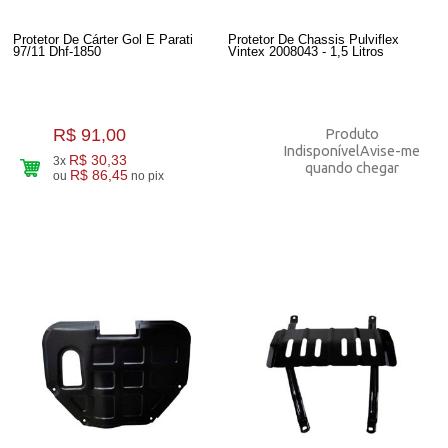
Protetor De Cárter Gol E Parati
Protetor De Chassis Pulviflex
97/11 Dhf-1850
Vintex 2008043 - 1,5 Litros
R$ 91,00
Produto
Indisponível
Avise-me
R$ 30,33
3x
quando chegar
R$ 86,45
ou
no pix