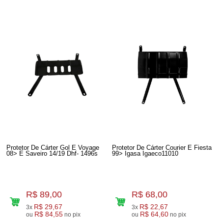
Protetor De Cárter Gol E Voyage
Protetor De Cárter Courier E Fiesta
08> E Saveiro 14/19 Dhf- 1496s
99> Igasa Igaeco11010
R$ 89,00
R$ 68,00
R$ 29,67
R$ 22,67
3x
3x
R$ 84,55
R$ 64,60
ou
no pix
ou
no pix