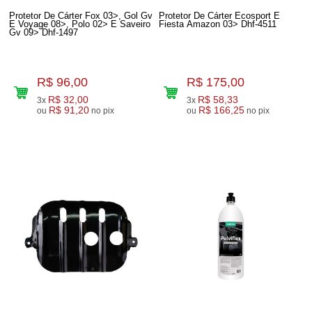
Protetor De Cárter Fox 03>, Gol Gv
Protetor De Cárter Ecosport E
E Voyage 08>, Polo 02> E Saveiro
Fiesta Amazon 03> Dhf-4511
Gv 09> Dhf-1497
R$ 96,00
R$ 175,00
R$ 32,00
R$ 58,33
3x
3x
R$ 91,20
R$ 166,25
ou
no pix
ou
no pix