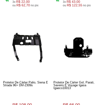
R$ 22,00
R$ 43,00
3x
3x
R$ 62,70
R$ 122,55
ou
no pix
ou
no pix
Protetor De Cárter Palio, Siena E
Protetor De Cárter Gol, Parati,
Strada 96> Dhf-2309s
Saveiro E Voyage Igasa
Igaeco10013
R$ 108,00
R$ 66,00