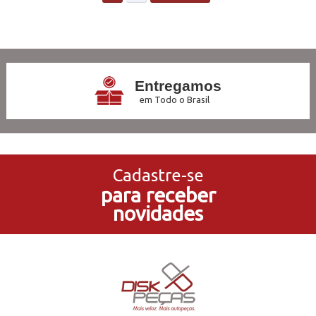
Entregamos
em Todo o Brasil
3x Sem Juros
no Cartão de Crédito
Cadastre-se
para receber
5% de Desconto
novidades
no Pagamento PIX
Compre e Retire
Em Nossas Lojas Físicas