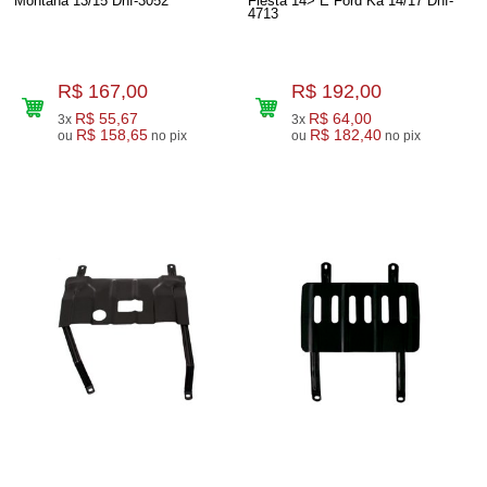
Montana 13/15 Dhf-3052
Fiesta 14> E Ford Ka 14/17 Dhf-
4713
R$ 167,00
R$ 192,00
R$ 55,67
R$ 64,00
3x
3x
R$ 158,65
R$ 182,40
ou
no pix
ou
no pix