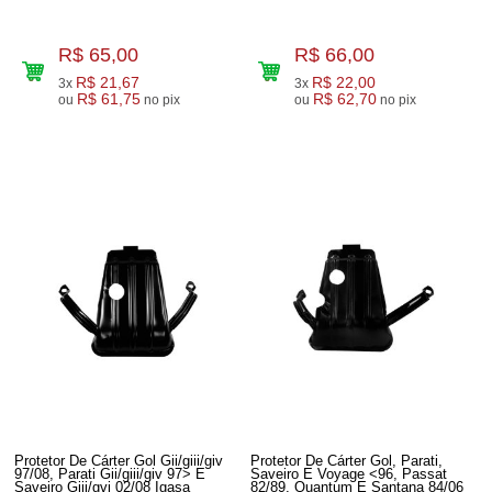
R$ 65,00
R$ 66,00
R$ 21,67
R$ 22,00
3x
3x
R$ 61,75
R$ 62,70
ou
no pix
ou
no pix
Protetor De Cárter Gol Gii/giii/giv
Protetor De Cárter Gol, Parati,
97/08, Parati Gii/giii/giv 97> E
Saveiro E Voyage <96, Passat
Saveiro Giii/gvi 02/08 Igasa
82/89, Quantum E Santana 84/06