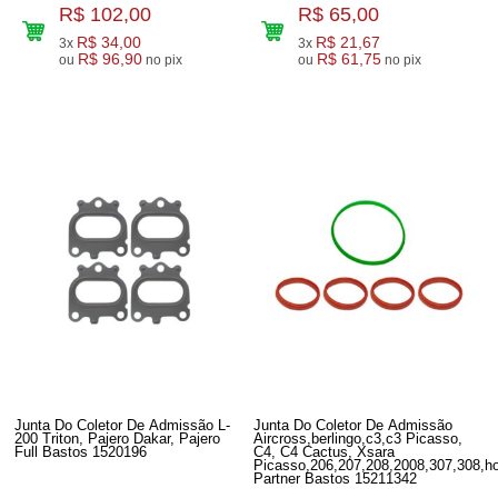
R$ 102,00
R$ 65,00
R$ 34,00
R$ 21,67
3x
3x
R$ 96,90
R$ 61,75
ou
no pix
ou
no pix
Junta Do Coletor De Admissão L-
Junta Do Coletor De Admissão
200 Triton, Pajero Dakar, Pajero
Aircross,berlingo,c3,c3 Picasso,
Full Bastos 1520196
C4, C4 Cactus, Xsara
Picasso,206,207,208,2008,307,308,ho
Partner Bastos 15211342