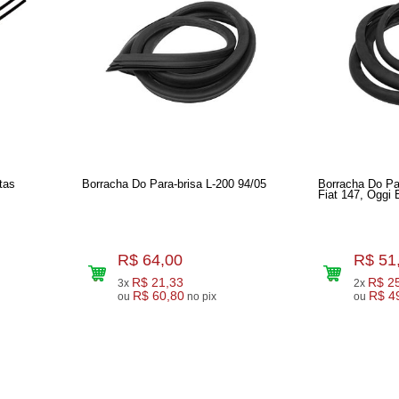
tas
Borracha Do Para-brisa L-200 94/05
Borracha Do Par
Fiat 147, Oggi
R$ 64,00
R$ 51
R$ 21,33
R$ 2
3x
2x
R$ 60,80
R$ 4
ou
no pix
ou