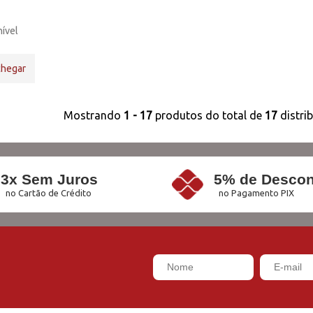
ível
chegar
Mostrando
1 - 17
produtos do total de
17
distri
3x Sem Juros
5% de Descon
no Cartão de Crédito
no Pagamento PIX