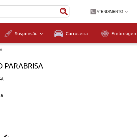
ATENDIMENTO
(47) 3631-9900
Carroceria
Embreage
Suspensão
(47)36319900
contato@diskpecas.com
A
Horário de Atendiment
às 12h e das 13h às 1
 PARABRISA
12h.
SA
na