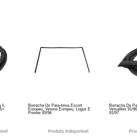
 Ii,
Borracha Do Para-brisa Escort
Borracha Do Pa
85>
Europeu, Verona Europeu, Logus E
Versailles 91/
Pointer 93/96
91/97
ível
Produto Indisponível
Prod