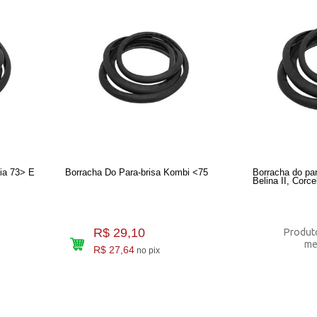
lia 73> E
Borracha Do Para-brisa Kombi <75
Borracha do par
Belina II, Corc
R$ 29,10
Produto
me
R$ 27,64
no pix