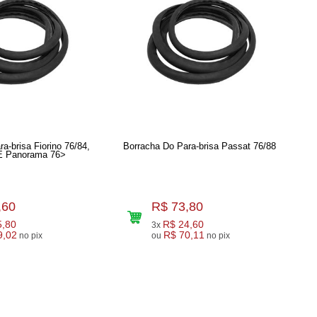
a-brisa Fiorino 76/84,
Borracha Do Para-brisa Passat 76/88
 E Panorama 76>
,60
R$ 73,80
5,80
R$ 24,60
3x
9,02
R$ 70,11
no pix
ou
no pix