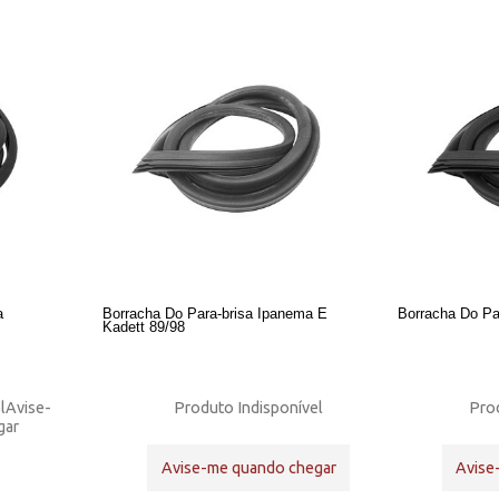
a
Borracha Do Para-brisa Ipanema E
Borracha Do Pa
Kadett 89/98
l
Avise-
Produto Indisponível
Prod
gar
Avise-me quando chegar
Avise