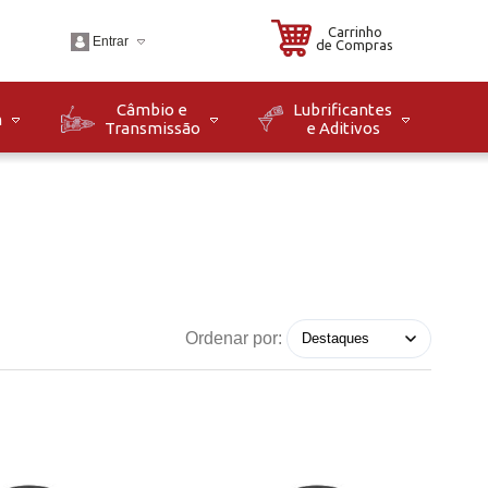
Carrinho
Entrar
de Compras
Câmbio e
Lubrificantes
m
Transmissão
e Aditivos
.br
o: Seg à Sex das 08h
8h. Sáb das 08h às
Ordenar por: