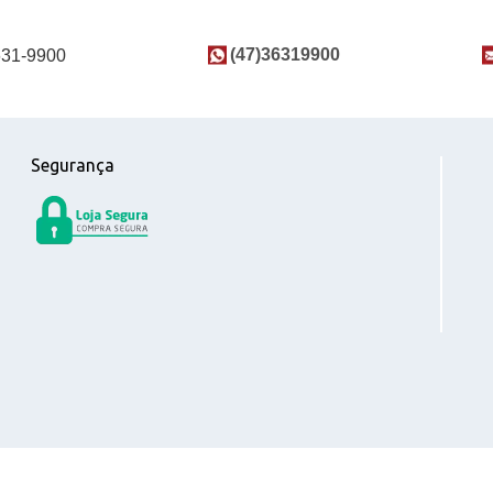
(47)36319900
631-9900
Segurança