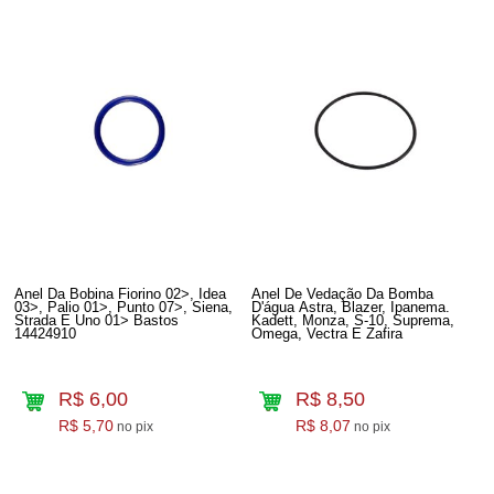
Anel Da Bobina Fiorino 02>, Idea
Anel De Vedação Da Bomba
03>, Palio 01>, Punto 07>, Siena,
D'água Astra, Blazer, Ipanema.
Strada E Uno 01> Bastos
Kadett, Monza, S-10, Suprema,
14424910
Omega, Vectra E Zafira
R$ 6,00
R$ 8,50
R$ 5,70
R$ 8,07
no pix
no pix