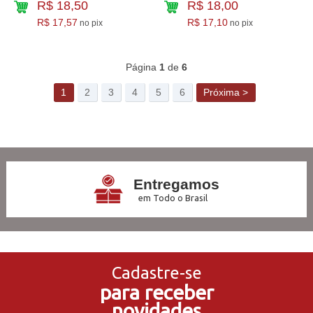
R$ 18,50
R$ 18,00
R$ 17,57
R$ 17,10
no pix
no pix
185
Produtos
Página
1
de
6
1
2
3
4
5
6
Próxima >
Entregamos
em Todo o Brasil
3x Sem Juros
no Cartão de Crédito
Cadastre-se
para receber
5% de Desconto
novidades
no Pagamento PIX