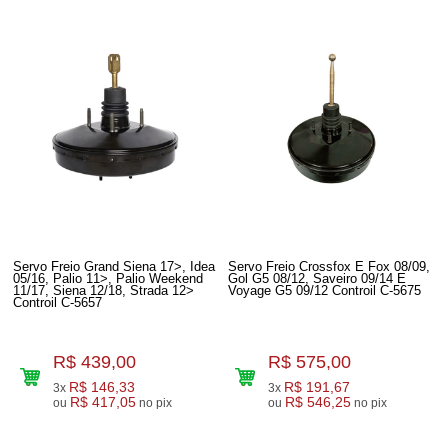
Servo Freio Grand Siena 17>, Idea
Servo Freio Crossfox E Fox 08/09,
05/16, Palio 11>, Palio Weekend
Gol G5 08/12, Saveiro 09/14 E
11/17, Siena 12/18, Strada 12>
Voyage G5 09/12 Controil C-5675
Controil C-5657
R$ 439,00
R$ 575,00
R$ 146,33
R$ 191,67
3x
3x
R$ 417,05
R$ 546,25
ou
no pix
ou
no pix