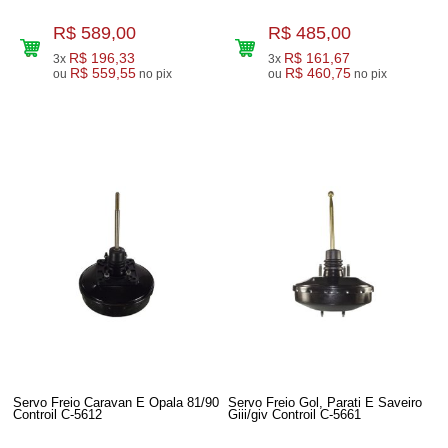
R$ 589,00
R$ 485,00
R$ 196,33
R$ 161,67
3x
3x
R$ 559,55
R$ 460,75
ou
no pix
ou
no pix
Servo Freio Caravan E Opala 81/90
Servo Freio Gol, Parati E Saveiro
Controil C-5612
Giii/giv Controil C-5661