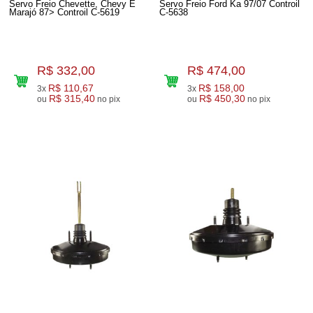
Servo Freio Chevette, Chevy E
Servo Freio Ford Ka 97/07 Controil
Marajó 87> Controil C-5619
C-5638
R$ 332,00
R$ 474,00
R$ 110,67
R$ 158,00
3x
3x
R$ 315,40
R$ 450,30
ou
no pix
ou
no pix