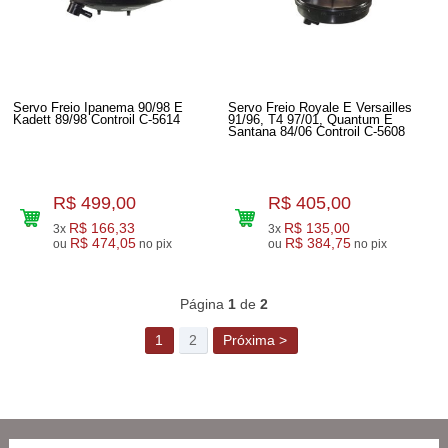
Servo Freio Ipanema 90/98 E
Servo Freio Royale E Versailles
Kadett 89/98 Controil C-5614
91/96, T4 97/01, Quantum E
Santana 84/06 Controil C-5608
R$ 499,00
R$ 405,00
R$ 166,33
R$ 135,00
3x
3x
R$ 474,05
R$ 384,75
ou
no pix
ou
no pix
51
Produtos
Página
1
de
2
1
2
Próxima >