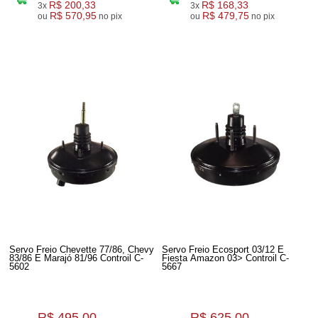
R$ 200,33
R$ 168,33
3x
3x
R$ 570,95
R$ 479,75
ou
no pix
ou
no pix
Servo Freio Chevette 77/86, Chevy
Servo Freio Ecosport 03/12 E
83/86 E Marajó 81/96 Controil C-
Fiesta Amazon 03> Controil C-
5602
5667
R$ 495,00
R$ 625,00