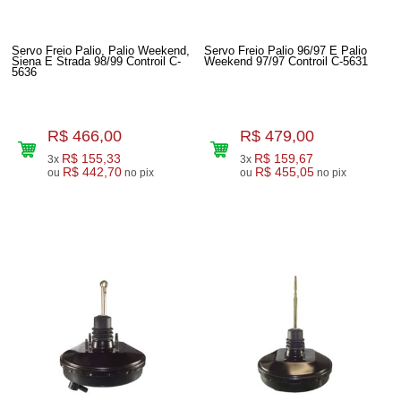
Servo Freio Palio, Palio Weekend,
Servo Freio Palio 96/97 E Palio
Siena E Strada 98/99 Controil C-
Weekend 97/97 Controil C-5631
5636
R$ 466,00
R$ 479,00
R$ 155,33
R$ 159,67
3x
3x
R$ 442,70
R$ 455,05
ou
no pix
ou
no pix