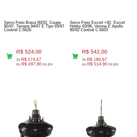
Servo Freio Brava 00/02, Coupe
Servo Freio Escort <92, Escort
95/97, Tempra 94/97 E Tipo 93/97
Hobby 93/96, Verona E Apollo
Controil C-5626
90/92 Controil C-5603
R$ 524,00
R$ 542,00
R$ 174,67
R$ 180,67
3x
3x
R$ 497,80
R$ 514,90
ou
no pix
ou
no pix