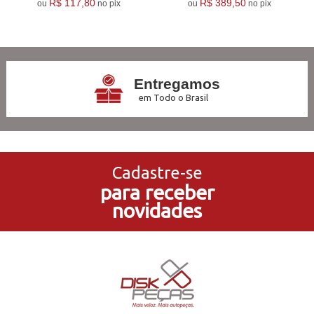
R$ 117,80
R$ 389,50
ou
no pix
ou
no pix
6
Produtos
Entregamos
em Todo o Brasil
3x Sem Juros
no Cartão de Crédito
Cadastre-se
para receber
5% de Desconto
novidades
no Pagamento PIX
Compre e Retire
Em Nossas Lojas Físicas