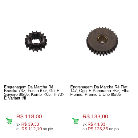
Engrenagem Da Marcha Ré
Engrenagem Da Marcha Ré Fiat
Brasilia 73>, Fusca 67>, Gol E
147, Oggi E Panorama 76>, Elba,
Saveiro 80/86, Kombi <05, Tl 70>
Fiorino, Prêmio E Uno 85/86
E Variant I/ii
R$ 118,00
R$ 133,00
R$ 39,33
R$ 44,33
3x
3x
R$ 112,10
R$ 126,35
ou
no pix
ou
no pix