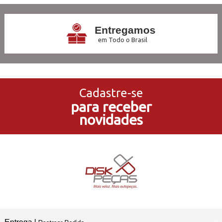
Entregamos
em Todo o Brasil
3x Sem Juros
no Cartão de Crédito
Cadastre-se
para receber
5% de Desconto
novidades
no Pagamento PIX
Compre e Retire
Em Nossas Lojas Físicas