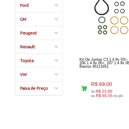
Ford
GM
Peugeot
Renault
Kit De Juntas C3 1.4 8v 03>,
Toyota
206 1.4 8v 05>, 207 1.4 8v 0
Bastos 45111651
VW
R$ 69,00
Faixa de Preço
R$ 23,00
3x
R$ 65,55
ou
no pix