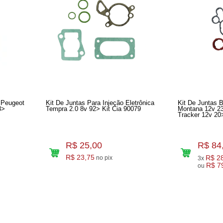
 Peugeot
Kit De Juntas Para Injeção Eletrônica
Kit De Juntas 
8>
Tempra 2.0 8v 92> Kit Cia 90079
Montana 12v 23
Tracker 
R$ 25,00
R$ 84
R$ 23,75
R$ 2
no pix
3x
R$ 7
ou