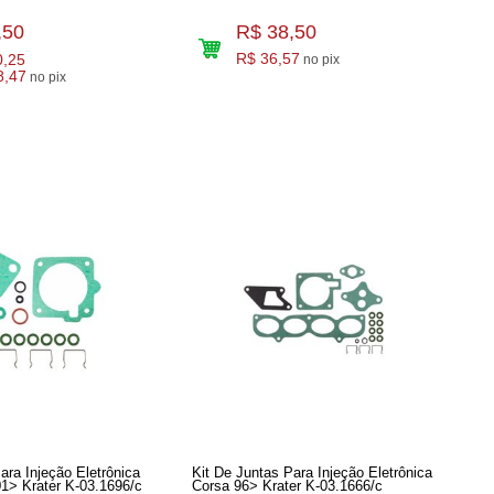
,50
R$ 38,50
0,25
R$ 36,57
no pix
8,47
no pix
ara Injeção Eletrônica
Kit De Juntas Para Injeção Eletrônica
01> Krater K-03.1696/c
Corsa 96> Krater K-03.1666/c