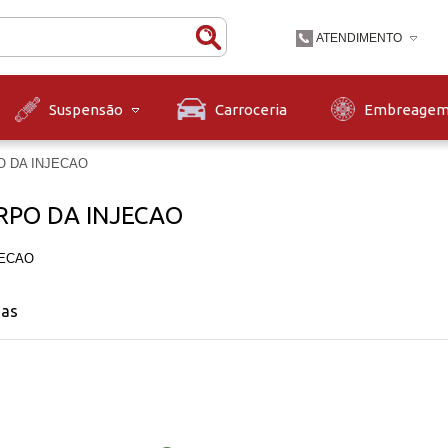
ATENDIMENTO
(47) 3631-9900
Carroceria
Embreage
Suspensão
(47)36319900
contato@diskpecas.com
O DA INJECAO
Horário de Atendiment
às 12h e das 13h às 1
RPO DA INJECAO
12h.
JECAO
nas