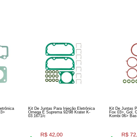
etrônica
Kit De Juntas Para Injeção Eletrônica
Kit De Juntas P
93>
Omega E Suprema 92/98 Krater K-
Fox 03>, Gol, G
03.1671/c
Kombi 06> Bas
R$ 42,00
R$ 72