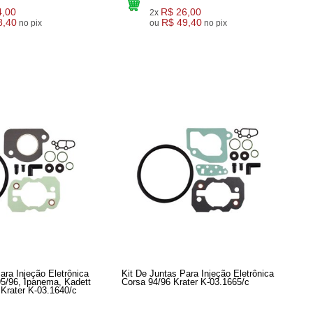
4,00
R$ 26,00
2x
8,40
R$ 49,40
no pix
ou
no pix
ara Injeção Eletrônica
Kit De Juntas Para Injeção Eletrônica
95/96, Ipanema, Kadett
Corsa 94/96 Krater K-03.1665/c
Krater K-03.1640/c