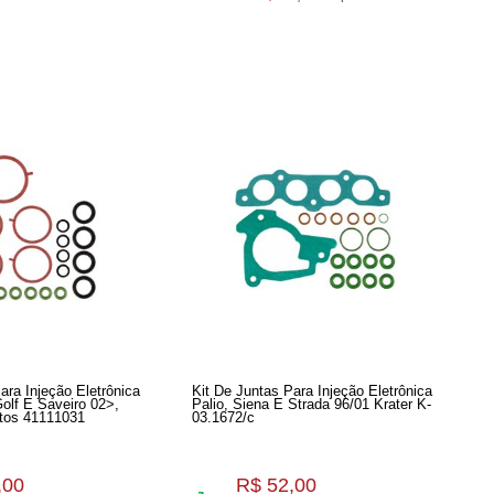
ara Injeção Eletrônica
Kit De Juntas Para Injeção Eletrônica
olf E Saveiro 02>,
Palio, Siena E Strada 96/01 Krater K-
tos 41111031
03.1672/c
,00
R$ 52,00