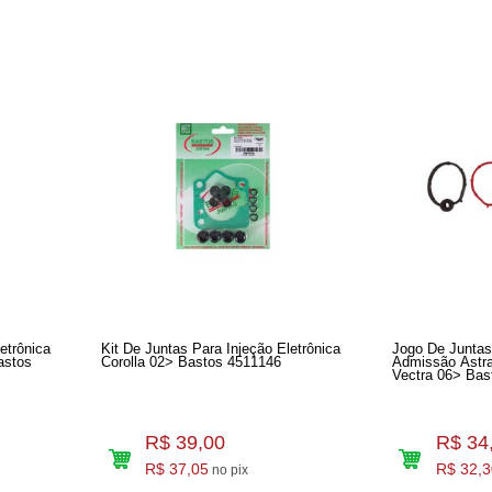
etrônica
Kit De Juntas Para Injeção Eletrônica
Jogo De Juntas
astos
Corolla 02> Bastos 4511146
Admissão Astra
Vectra 06> Bas
R$ 39,00
R$ 34
R$ 37,05
R$ 32,3
no pix