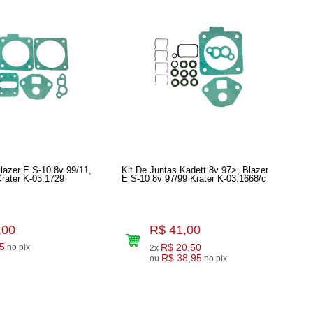
lazer E S-10 8v 99/11,
Kit De Juntas Kadett 8v 97>, Blazer
Krater K-03.1729
E S-10 8v 97/99 Krater K-03.1668/c
,00
R$ 41,00
5
R$ 20,50
no pix
2x
R$ 38,95
ou
no pix