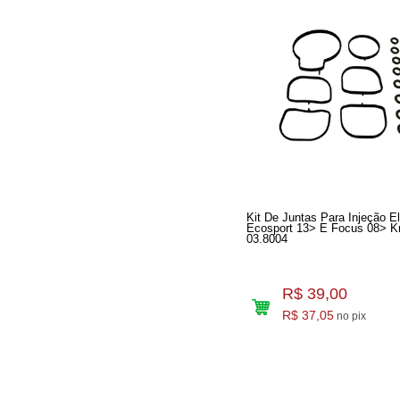
Kit De Juntas Para Injeção El
Ecosport 13> E Focus 08> Krater K-
03.8004
R$ 39,00
R$ 37,05
no pix