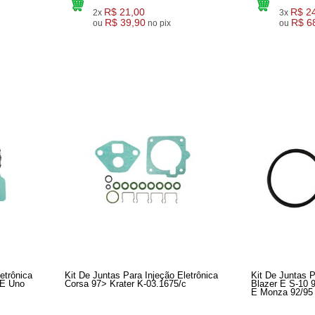
R$ 21,00
R$ 2
2x
3x
R$ 39,90
R$ 6
ou
no pix
ou
etrônica
Kit De Juntas Para Injeção Eletrônica
Kit De Juntas P
 E Uno
Corsa 97> Krater K-03.1675/c
Blazer E S-10 
E Monza 92/95 