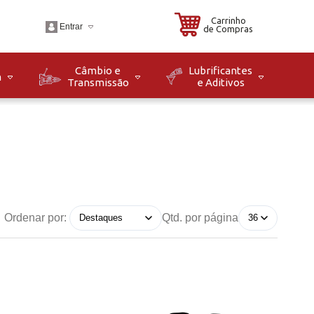
Carrinho
Entrar
de Compras
Câmbio e
Lubrificantes
m
Transmissão
e Aditivos
.br
o: Seg à Sex das 08h
8h. Sáb das 08h às
Ordenar por:
Qtd. por página