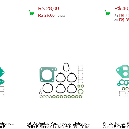
R$ 28,00
R$ 40
R$ 26,60
R$ 2
no pix
2x
R$ 3
ou
etrônica
Kit De Juntas Para Injeção Eletrônica
Kit De Juntas P
na E
Palio E Siena 01> Krater K.03.1701/c
Corsa E Celta 