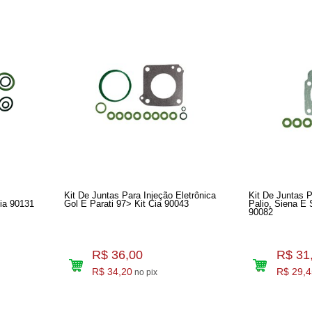
Kit De Juntas Para Injeção Eletrônica
Kit De Juntas P
Siena,strada E Uno 01> Kit Cia 90131
Gol E Parati 97> Kit Cia 90043
Palio, Siena E 
90082
R$ 36,00
R$ 31
R$ 34,20
R$ 29,4
no pix