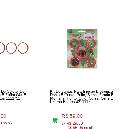
 Do Coletor De
Kit De Juntas Para Injeção Eletrônica
 E Zafira 04> E
Doblo E Corsa, Palio, Siena, Strada E
tos 1221752
Montana, Punto, Stilo, Corsa, Celta E
Prisma Bastos 4211117
,00
R$ 59,00
0
R$ 29,50
no pix
2x
R$ 56,05
ou
no pix