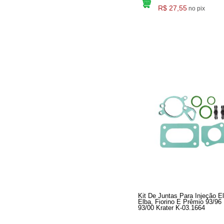
R$ 27,55
no pix
Kit De Juntas Para Injeção El
Elba, Fiorino E Prêmio 93/96
93/00 Krater K-03.1664