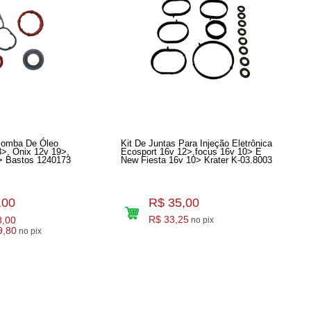
Bomba De Óleo
Kit De Juntas Para Injeção Eletrônica
>, Onix 12v 19>,
Ecosport 16v 12>,focus 16v 10> E
12v 20> Bastos 1240173
New Fiesta 16v 10> Krater K-03.8003
,00
R$ 35,00
8,00
R$ 33,25
no pix
9,80
no pix