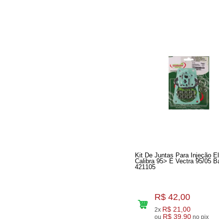
Kit De Juntas Para Injeção El
Calibra 95> E Vectra 95/05 B
421105
R$ 42,00
R$ 21,00
2x
R$ 39,90
ou
no pix