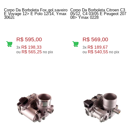
Corpo Da Borboleta Fox,gol,saveiro
Corpo Da Borboleta Citroen C3
E Voyage 12> E Polo 12/14, Ymax
05/12, C4 03/05 E Peugeot 207
3062c
08> Ymax 0228
R$ 595,00
R$ 569,00
R$ 198,33
R$ 189,67
3x
3x
R$ 565,25
R$ 540,55
ou
no pix
ou
no pix