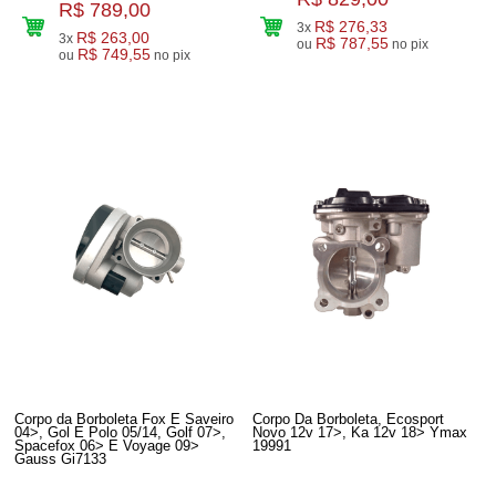
R$ 789,00
R$ 276,33
3x
R$ 263,00
3x
R$ 787,55
ou
no pix
R$ 749,55
ou
no pix
Corpo da Borboleta Fox E Saveiro
Corpo Da Borboleta, Ecosport
04>, Gol E Polo 05/14, Golf 07>,
Novo 12v 17>, Ka 12v 18> Ymax
Spacefox 06> E Voyage 09>
19991
Gauss Gi7133