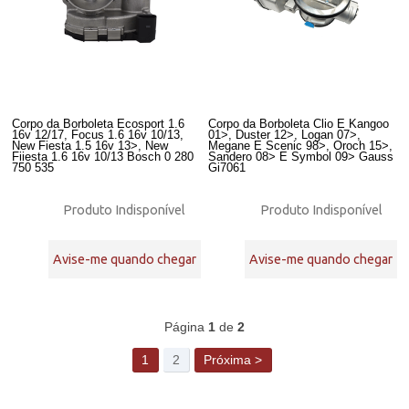
Corpo da Borboleta Ecosport 1.6
Corpo da Borboleta Clio E Kangoo
16v 12/17, Focus 1.6 16v 10/13,
01>, Duster 12>, Logan 07>,
New Fiesta 1.5 16v 13>, New
Megane E Scenic 98>, Oroch 15>,
Fiiesta 1.6 16v 10/13 Bosch 0 280
Sandero 08> E Symbol 09> Gauss
750 535
Gi7061
Produto Indisponível
Produto Indisponível
Avise-me quando chegar
Avise-me quando chegar
38
Produtos
Página
1
de
2
1
2
Próxima >