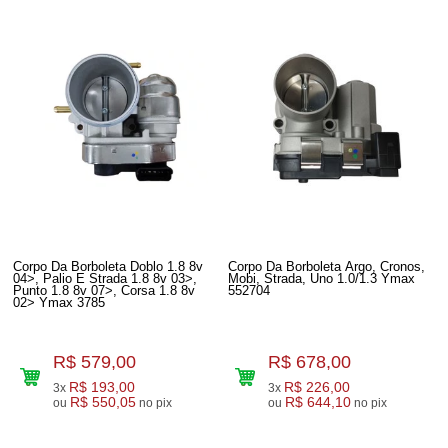
Corpo Da Borboleta Doblo 1.8 8v
Corpo Da Borboleta Argo, Cronos,
04>, Palio E Strada 1.8 8v 03>,
Mobi, Strada, Uno 1.0/1.3 Ymax
Punto 1.8 8v 07>, Corsa 1.8 8v
552704
02> Ymax 3785
R$ 579,00
R$ 678,00
R$ 193,00
R$ 226,00
3x
3x
R$ 550,05
R$ 644,10
ou
no pix
ou
no pix