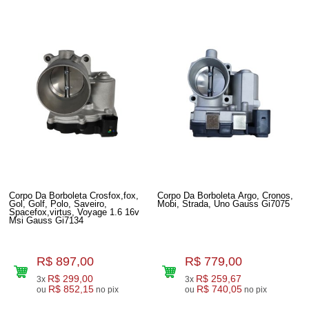
Corpo Da Borboleta Crosfox,fox,
Corpo Da Borboleta Argo, Cronos,
Gol, Golf, Polo, Saveiro,
Mobi, Strada, Uno Gauss Gi7075
Spacefox,virtus, Voyage 1.6 16v
Msi Gauss Gi7134
R$ 897,00
R$ 779,00
R$ 299,00
R$ 259,67
3x
3x
R$ 852,15
R$ 740,05
ou
no pix
ou
no pix