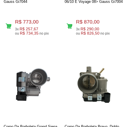
Gauss Gi7044
06/10 E Voyage 08> Gauss Gi7004
R$ 773,00
R$ 870,00
R$ 257,67
R$ 290,00
3x
3x
R$ 734,35
R$ 826,50
ou
no pix
ou
no pix
Corpo Da Borboleta Grand Siena
Corpo Da Borboleta Bravo, Doblo,