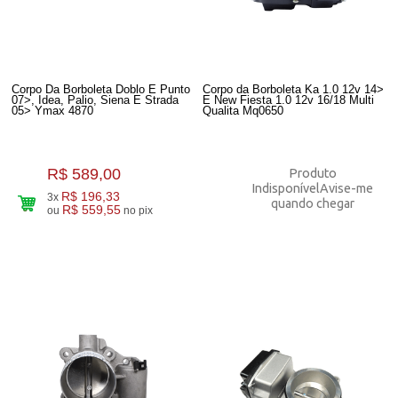
Corpo Da Borboleta Doblo E Punto
Corpo da Borboleta Ka 1.0 12v 14>
07>, Idea, Palio, Siena E Strada
E New Fiesta 1.0 12v 16/18 Multi
05> Ymax 4870
Qualita Mq0650
R$ 589,00
Produto
Indisponível
Avise-me
R$ 196,33
3x
quando chegar
R$ 559,55
ou
no pix