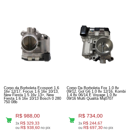
Corpo da Borboleta Ecosport 1.6
Corpo Da Borboleta Fox 1.0 8v
16v 12/17, Focus 1.6 16v 10/13,
09/12, Gol G6 1.0 8v 12/16, Kombi
New Fiesta 1.5 16v 13>, New
1.4 8v 06/14 E Voyage 1.0 8v
Fiesta 1.6 16v 10/13 Bosch 0 280
09/16 Multi Qualita Mq0707
750 08b
R$ 988,00
R$ 734,00
R$ 329,33
R$ 244,67
3x
3x
R$ 938,60
R$ 697,30
ou
no pix
ou
no pix