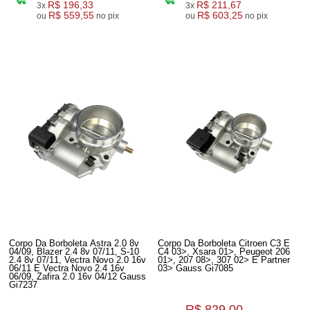
R$ 196,33
R$ 211,67
3x
3x
R$ 559,55
R$ 603,25
ou
no pix
ou
no pix
Corpo Da Borboleta Astra 2.0 8v
Corpo Da Borboleta Citroen C3 E
04/09, Blazer 2.4 8v 07/11, S-10
C4 03>, Xsara 01>, Peugeot 206
2.4 8v 07/11, Vectra Novo 2.0 16v
01>, 207 08>, 307 02> E Partner
06/11 E Vectra Novo 2.4 16v
03> Gauss Gi7085
06/09, Zafira 2.0 16v 04/12 Gauss
Gi7237
R$ 829,00