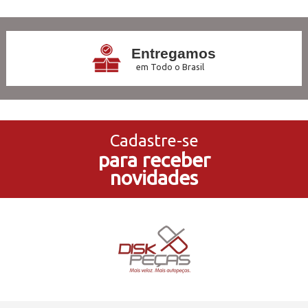
Entregamos
em Todo o Brasil
3x Sem Juros
no Cartão de Crédito
Cadastre-se
para receber
5% de Desconto
novidades
no Pagamento PIX
Compre e Retire
Em Nossas Lojas Físicas