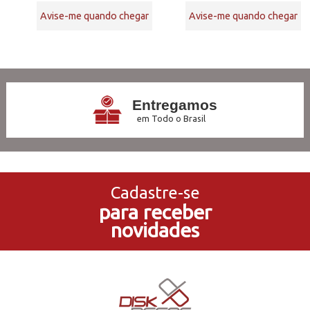
Avise-me quando chegar
Avise-me quando chegar
8
Produtos
Entregamos
em Todo o Brasil
3x Sem Juros
no Cartão de Crédito
Cadastre-se
para receber
5% de Desconto
novidades
no Pagamento PIX
Compre e Retire
Em Nossas Lojas Físicas