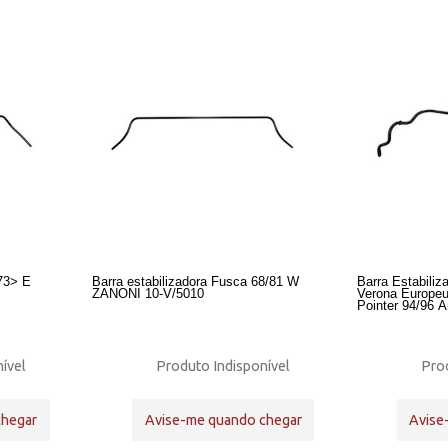
 73> E
Barra estabilizadora Fusca 68/81 W
Barra Estabiliz
ZANONI 10-V/5010
Verona Europeu
Pointer 94/96 
ível
Produto Indisponível
Prod
chegar
Avise-me quando chegar
Avise