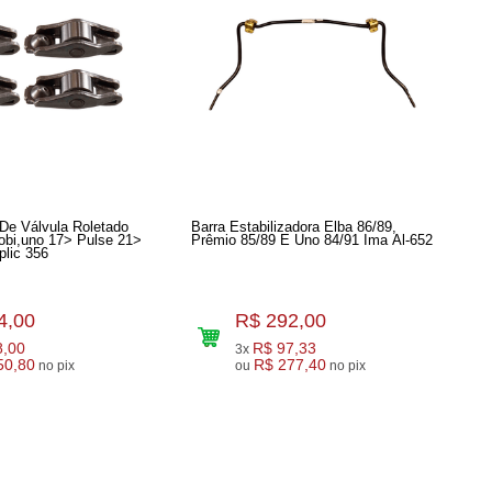
De Válvula Roletado
Barra Estabilizadora Elba 86/89,
obi,uno 17> Pulse 21>
Prêmio 85/89 E Uno 84/91 Ima Al-652
plic 356
4,00
R$ 292,00
8,00
R$ 97,33
3x
50,80
R$ 277,40
no pix
ou
no pix