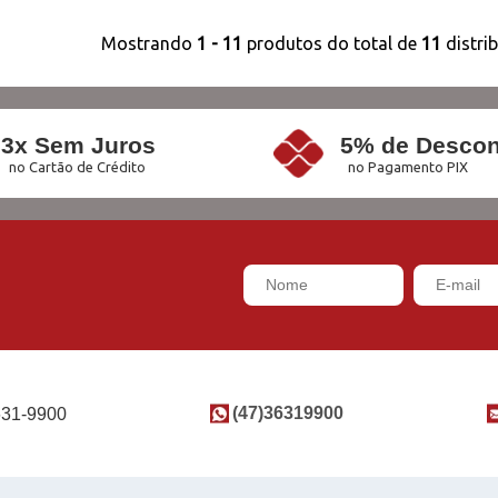
Mostrando
1 - 11
produtos do total de
11
distri
3x Sem Juros
5% de Descon
no Cartão de Crédito
no Pagamento PIX
(47)36319900
631-9900