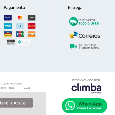
Pagamento
Entrega
: 02757780000144
-
Disk Peças
-
2026
tendi e Aceito