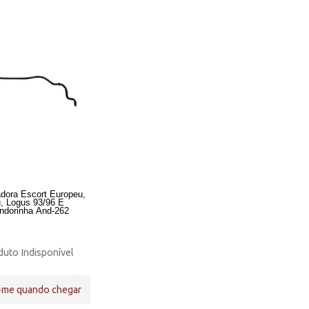
adora Escort Europeu,
, Logus 93/96 E
Andorinha And-262
uto Indisponível
-me quando chegar