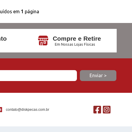
buídos em
1
página
to
Compre e Retire
Em Nossas Lojas Físicas
contato@diskpecas.com.br