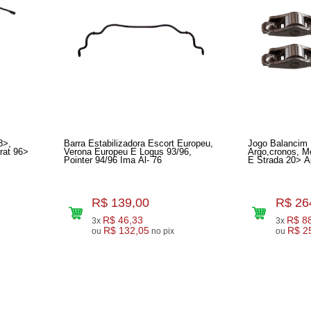
8>,
Barra Estabilizadora Escort Europeu,
Jogo Balancim 
rat 96>
Verona Europeu E Logus 93/96,
Argo,cronos, M
Pointer 94/96 Ima Al- 76
E Strada 20> A
R$ 139,00
R$ 26
R$ 46,33
R$ 8
3x
3x
R$ 132,05
R$ 2
ou
no pix
ou