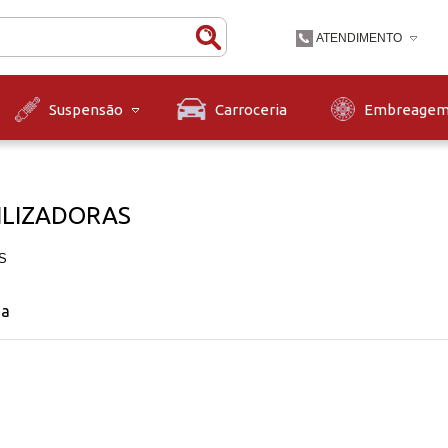
ATENDIMENTO
(47) 3631-9900
Carroceria
Embreage
Suspensão
(47)36319900
contato@diskpecas.com
Horário de Atendiment
às 12h e das 13h às 1
ILIZADORAS
12h.
S
na