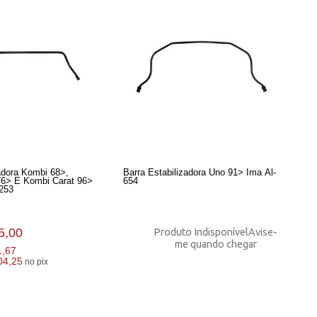
adora Kombi 68>,
Barra Estabilizadora Uno 91> Ima Al-
76> E Kombi Carat 96>
654
253
5,00
Produto Indisponível
Avise-
me quando chegar
1,67
04,25
no pix