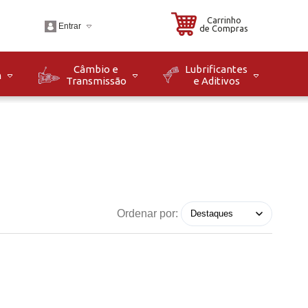
Carrinho
Entrar
de Compras
Câmbio e
Lubrificantes
m
Transmissão
e Aditivos
.br
o: Seg à Sex das 08h
8h. Sáb das 08h às
Ordenar por: