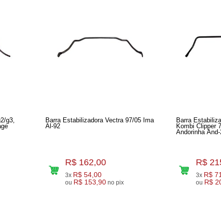
2/g3,
Barra Estabilizadora Vectra 97/05 Ima
Barra Estabiliz
age
Al-92
Kombi Clipper 
Andorinha And-
R$ 162,00
R$ 21
R$ 54,00
R$ 7
3x
3x
R$ 153,90
R$ 2
ou
no pix
ou