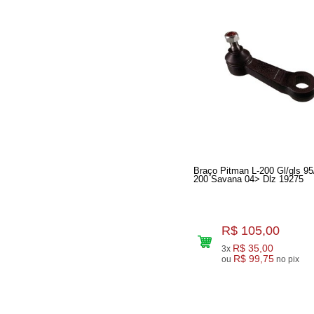
Braço Pitman L-200 Gl/gls 95
200 Savana 04> Dlz 19275
R$ 105,00
R$ 35,00
3x
R$ 99,75
ou
no pix