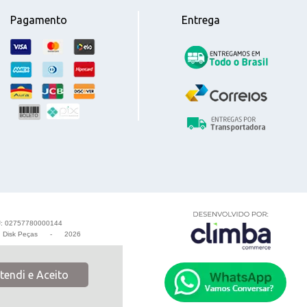
Pagamento
Entrega
: 02757780000144
-
Disk Peças
-
2026
tendi e Aceito