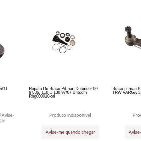
5/11
Reparo Do Braço Pitman Defender 90
Braço pitman B
97/05, 110 E 130 97/07 Britcom
TRW VARGA 3
Rbg000010-ori
l
Avise-
Produto Indisponível
Prod
gar
Avise-me quando chegar
Avise