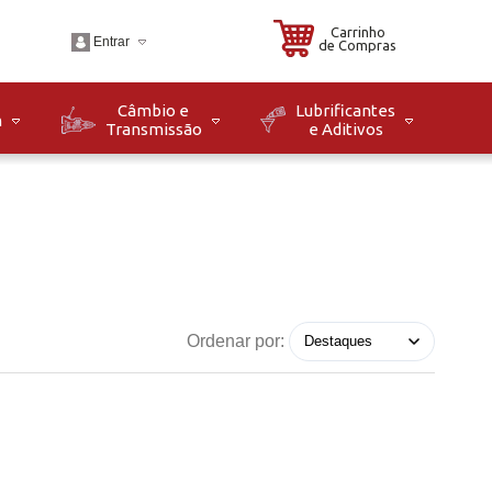
Carrinho
Entrar
de Compras
Câmbio e
Lubrificantes
m
Transmissão
e Aditivos
.br
o: Seg à Sex das 08h
8h. Sáb das 08h às
Ordenar por: