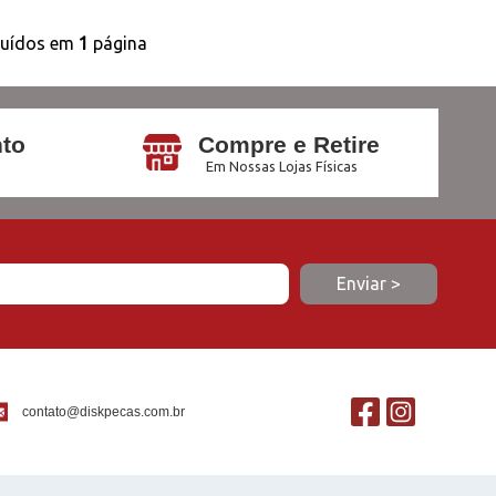
buídos em
1
página
to
Compre e Retire
Em Nossas Lojas Físicas
contato@diskpecas.com.br