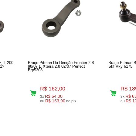
>, L-200
Braço Pitman Da Direção Frontier 2.8
Braço Pitman B
01>
98/07 E Xterra 2.8 02/07 Perfect
Skf Vky 6175
Brp5303
R$ 162,00
R$ 18
R$ 54,00
R$ 6
3x
3x
R$ 153,90
R$ 1
ou
no pix
ou