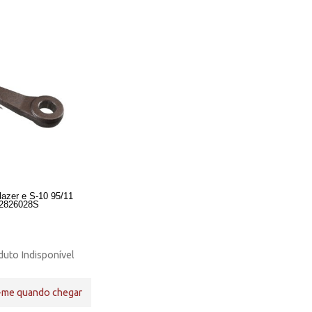
lazer e S-10 95/11
2826028S
uto Indisponível
-me quando chegar