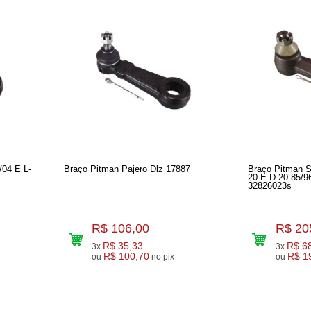
/04 E L-
Braço Pitman Pajero Dlz 17887
Braço Pitman S
20 E D-20 85/9
32826023s
R$ 106,00
R$ 20
R$ 35,33
R$ 6
3x
3x
R$ 100,70
R$ 1
ou
no pix
ou