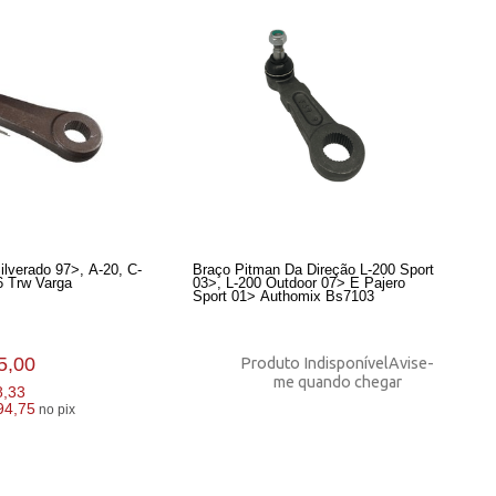
ilverado 97>, A-20, C-
Braço Pitman Da Direção L-200 Sport
6 Trw Varga
03>, L-200 Outdoor 07> E Pajero
Sport 01> Authomix Bs7103
5,00
Produto Indisponível
Avise-
me quando chegar
8,33
94,75
no pix