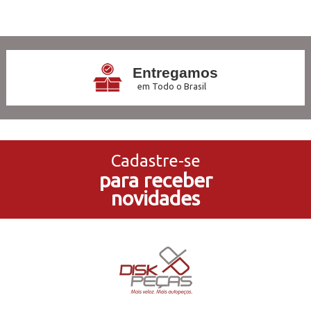
3
Produtos
Entregamos
em Todo o Brasil
3x Sem Juros
no Cartão de Crédito
Cadastre-se
para receber
5% de Desconto
novidades
no Pagamento PIX
Compre e Retire
Em Nossas Lojas Físicas