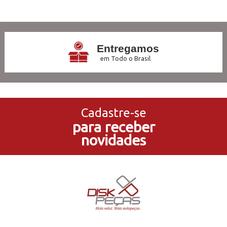
2
Produtos
Entregamos
em Todo o Brasil
3x Sem Juros
no Cartão de Crédito
Cadastre-se
para receber
5% de Desconto
novidades
no Pagamento PIX
Compre e Retire
Em Nossas Lojas Físicas