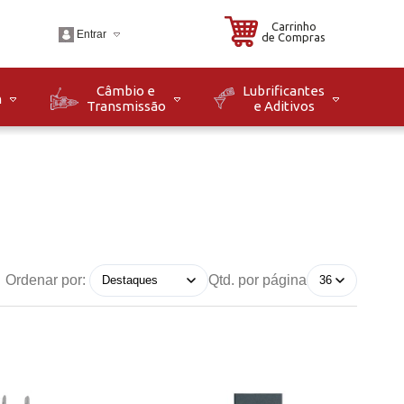
Carrinho
Entrar
de Compras
Câmbio e
Lubrificantes
m
Transmissão
e Aditivos
.br
o: Seg à Sex das 08h
8h. Sáb das 08h às
Ordenar por:
Qtd. por página