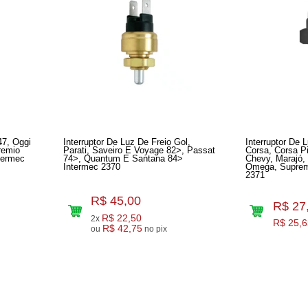
47, Oggi
Interruptor De Luz De Freio Gol,
Interruptor De 
remio
Parati, Saveiro E Voyage 82>, Passat
Corsa, Corsa P
termec
74>, Quantum E Santana 84>
Chevy, Marajó,
Intermec 2370
Omega, Suprema E D-20 Int
2371
R$ 45,00
R$ 27
R$ 22,50
2x
R$ 25,6
R$ 42,75
ou
no pix