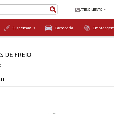
ATENDIMENTO
(47) 3631-9900
Carroceria
Embreage
Suspensão
(47)36319900
contato@diskpecas.com
Horário de Atendiment
às 12h e das 13h às 1
S DE FREIO
12h.
O
nas