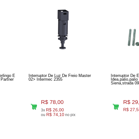
erlingo E
Interruptor De Luz De Freio Master
Interruptor De
 Partner
02> Intermec 2355
Idea,palio,pali
Siena,strada 0
R$ 78,00
R$ 29
R$ 26,00
R$ 27,5
3x
R$ 74,10
ou
no pix