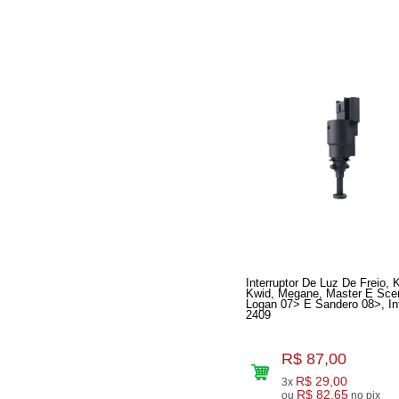
Interruptor De Luz De Freio, 
Kwid, Megane, Master E Scen
Logan 07> E Sandero 08>, I
2409
R$ 87,00
R$ 29,00
3x
R$ 82,65
ou
no pix