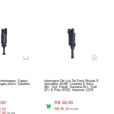
 Embreagem, Captur,
Interruptor De Luz De Freio Royale E
Logan,oroch, Sandero
Versailles 91/96, Cordoba E Ibiza
96>, Gol, Parati, Santana 91>, Golf
97> E Polo 97/02, Intermec 2379
,00
R$ 38,00
0,33
R$ 36,10
no pix
7,95
no pix