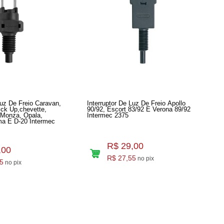
Luz De Freio Caravan,
Interruptor De Luz De Freio Apollo
ick Up,chevette,
90/92, Escort 83/92 E Verona 89/92
 Monza, Opala,
Intermec 2375
ermec
R$ 29,00
,00
R$ 27,55
no pix
5
no pix