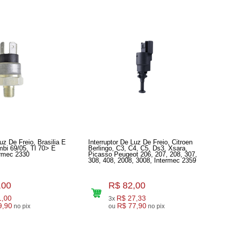
uz De Freio, Brasilia E
Interruptor De Luz De Freio, Citroen
bi 69/05, Tl 70> E
Berlingo, C3, C4, C5, Ds3, Xsara,
termec 2330
Picasso Peugeot 206, 207, 208, 307,
308, 408, 2008, 3008, Intermec 2359
,00
R$ 82,00
1,00
R$ 27,33
3x
9,90
R$ 77,90
no pix
ou
no pix