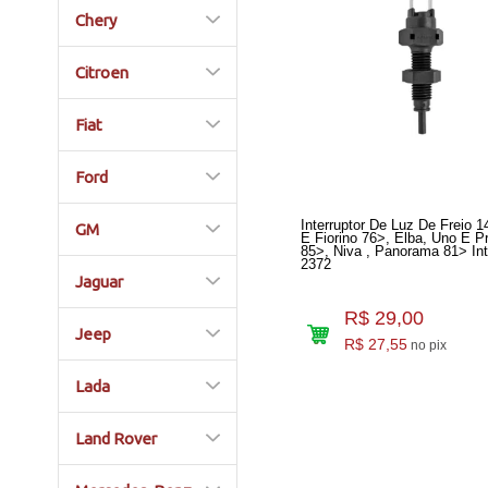
Chery
Citroen
Fiat
Ford
Interruptor De Luz De Freio 1
GM
E Fiorino 76>, Elba, Uno E P
85>, Niva , Panorama 81> In
2372
Jaguar
R$ 29,00
Jeep
R$ 27,55
no pix
Lada
Land Rover