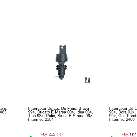
Aero,
Interruptor De Luz De Freio, Brava
Interruptor De Luz 
0/83,
99>, Ducato E Marea 00>, Idea 06>,
96>, Bora 01>,
Tipo 93>, Palio, Siena E Strada 96>,
99>, Gol, Parat
Intermec 2384
Intermec 2408
R$ 44,00
R$ 92