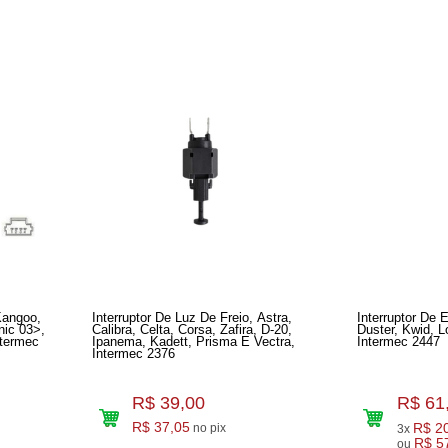
Kangoo,
Interruptor De Luz De Freio, Astra,
Interruptor De
ic 03>,
Calibra, Celta, Corsa, Zafira, D-20,
Duster, Kwid, 
ntermec
Ipanema, Kadett, Prisma E Vectra,
Intermec 2447
Intermec 2376
R$ 39,00
R$ 61
R$ 37,05
R$ 2
no pix
3x
R$ 5
ou