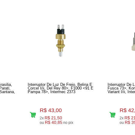
rasilia,
Interruptor De Luz De Freio, Belina E
Interruptor De L
arati,
Corcel I/ii, Del Rey 80>, F1000 <91 E
Fusca 73>, Kom
Santana,
Pampa 78>, Intermec 2373
Variant I/ii, In
R$ 43,00
R$ 42
R$ 21,50
R$ 2
2x
2x
R$ 40,85
R$ 3
ou
no pix
ou