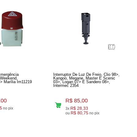
 Emergência
Interruptor De Luz De Freio, Clio 98>,
o Weekend,
Kangoo, Megane, Master E Scenic
9> Marília Im11219
03>, Logan 07> E Sandero 08>,
Intermec 2354
,00
R$ 85,00
5
R$ 28,33
no pix
3x
R$ 80,75
ou
no pix