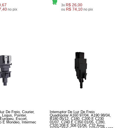
0,67
R$ 26,00
3x
7,40
R$ 74,10
no pix
ou
no pix
luz De Freio, Courier,
Interruptor De Luz De Freio
, Logus, Pointer,
Quadripolar A160 97/04, A190 98/04,
Europeu, Escort,
B180 05/12, C180, C200 E C230
01/07, C240 E C350 01/05, C280,
C320,208 E 308 01/06, C32 Amg