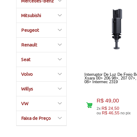
Mercedes-Benz
Mitsubishi
Peugeot
Renault
Seat
Volvo
Interruptor De Luz De Freio B
Xsara 00> 206 98>, 207 07>,
08> Intermec 2319
Willys
R$ 49,00
VW
R$ 24,50
2x
R$ 46,55
ou
no pix
Faixa de Preço