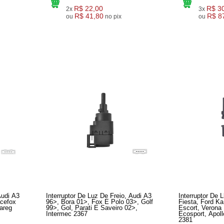
R$ 22,00
R$ 3
2x
3x
R$ 41,80
R$ 8
ou
no pix
ou
Audi A3
Interruptor De Luz De Freio, Audi A3
Interruptor De L
acefox
96>, Bora 01>, Fox E Polo 03>, Golf
Fiesta, Ford Ka
areg
99>, Gol, Parati E Saveiro 02>,
Escort, Verona 
Intermec 2367
Ecosport, Apollo E Mondeo, Intermec
2381