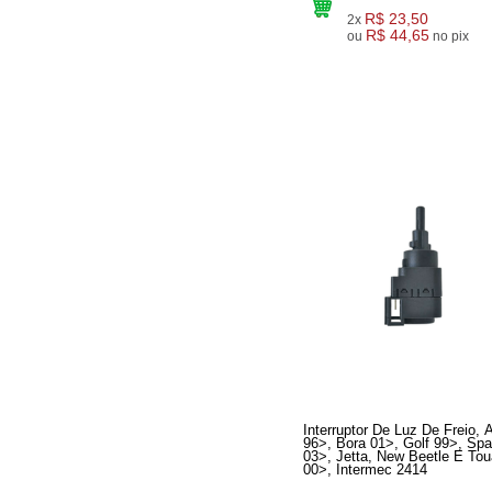
R$ 23,50
2x
R$ 44,65
ou
no pix
Interruptor De Luz De Freio, 
96>, Bora 01>, Golf 99>, Sp
03>, Jetta, New Beetle E Tou
00>, Intermec 2414