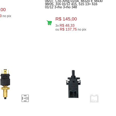
06/07, C55 Amg 01/04, Ml320 E M430
98/05, 316 01/12 415, 515 13> 616
01/12 3-rho 3-rho 348
,00
0
no pix
R$ 145,00
R$ 48,33
3x
R$ 137,75
ou
no pix