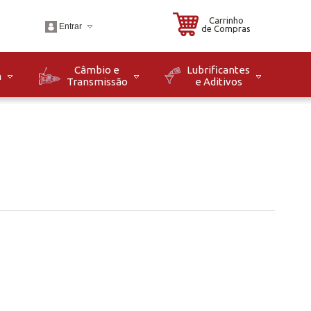
Carrinho
Entrar
de Compras
Câmbio e
Lubrificantes
m
Transmissão
e Aditivos
.br
o: Seg à Sex das 08h
8h. Sáb das 08h às