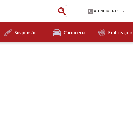
ATENDIMENTO
(47) 3631-9900
Carroceria
Embreage
Suspensão
(47)36319900
contato@diskpecas.com
Horário de Atendiment
às 12h e das 13h às 1
12h.