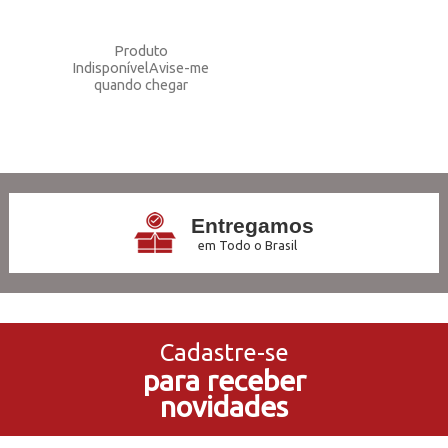
Produto
Indisponível
Avise-me
quando chegar
13
Produtos
Entregamos
em Todo o Brasil
3x Sem Juros
no Cartão de Crédito
Cadastre-se
para receber
5% de Desconto
novidades
no Pagamento PIX