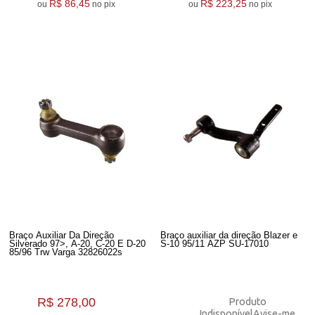
R$ 86,45
R$ 223,25
ou
no pix
ou
no pix
Braço Auxiliar Da Direção
Braço auxiliar da direção Blazer e
Silverado 97>, A-20, C-20 E D-20
S-10 95/11 AZP SU-17010
85/96 Trw Varga 32826022s
R$ 278,00
Produto
Indisponível
Avise-me