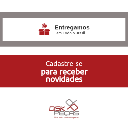
2
Produtos
Entregamos
em Todo o Brasil
3x Sem Juros
no Cartão de Crédito
Cadastre-se
para receber
5% de Desconto
novidades
no Pagamento PIX
Compre e Retire
Em Nossas Lojas Físicas