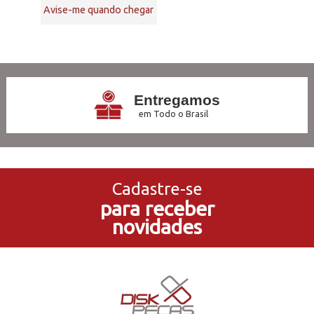
Avise-me quando chegar
5
Produtos
Entregamos
em Todo o Brasil
3x Sem Juros
no Cartão de Crédito
Cadastre-se
para receber
5% de Desconto
novidades
no Pagamento PIX
Compre e Retire
Em Nossas Lojas Físicas