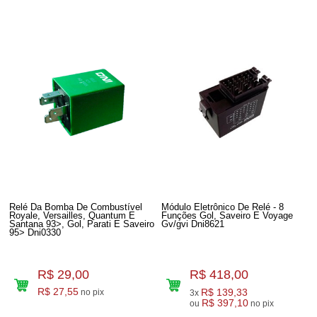
Relé Da Bomba De Combustível
Módulo Eletrônico De Relé - 8
Royale, Versailles, Quantum E
Funções Gol, Saveiro E Voyage
Santana 93>, Gol, Parati E Saveiro
Gv/gvi Dni8621
95> Dni0330
R$ 29,00
R$ 418,00
R$ 27,55
R$ 139,33
no pix
3x
R$ 397,10
ou
no pix