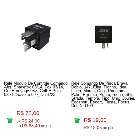
Relé Módulo De Controle Comando
Relé Comando De Pisca Brava,
Abs, Spacefox 05/14, Fox 03/14,
Doblo, 147, Elba, Fiorino, Idea,
Gol E Voyage 08>, Golf E Polo
Linea, Marea, Oggi, Panorama,
02> E Saveiro 09>, Dni8223
Palio, Prrêmio, Punto, Siena, Stilo,
Strada, Tempra, Tipo, Uno, Courier,
Ecosport, Escort, Fiesta, Focus,
Dni Dni1109
R$ 72,00
R$ 19,00
R$ 24,00
3x
R$ 68,40
ou
no pix
R$ 18,05
no pix