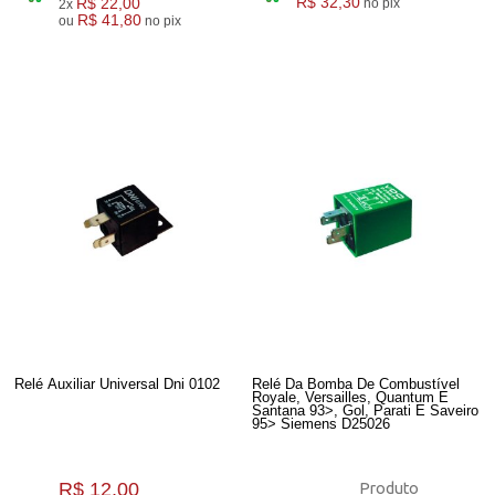
R$ 22,00
R$ 32,30
no pix
2x
R$ 41,80
ou
no pix
Relé Auxiliar Universal Dni 0102
Relé Da Bomba De Combustível
Royale, Versailles, Quantum E
Santana 93>, Gol, Parati E Saveiro
95> Siemens D25026
R$ 12,00
Produto