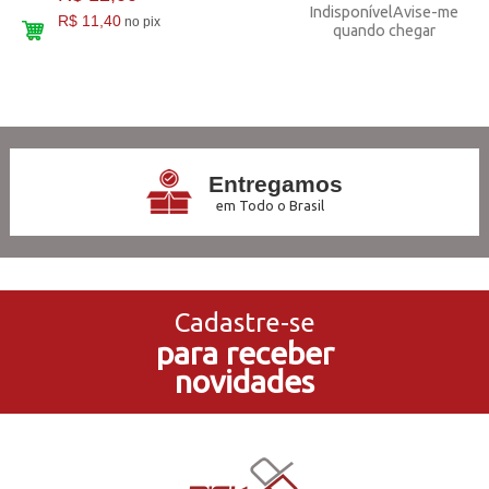
Indisponível
Avise-me
R$ 11,40
no pix
quando chegar
12
Produtos
Entregamos
em Todo o Brasil
3x Sem Juros
no Cartão de Crédito
Cadastre-se
para receber
5% de Desconto
novidades
no Pagamento PIX
Compre e Retire
Em Nossas Lojas Físicas