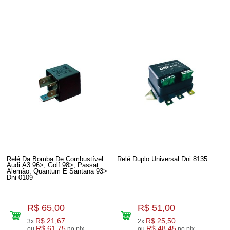
Relé Da Bomba De Combustível
Relé Duplo Universal Dni 8135
Audi A3 96>, Golf 98>, Passat
Alemão, Quantum E Santana 93>
Dni 0109
R$ 65,00
R$ 51,00
R$ 21,67
R$ 25,50
3x
2x
R$ 61,75
R$ 48,45
ou
no pix
ou
no pix