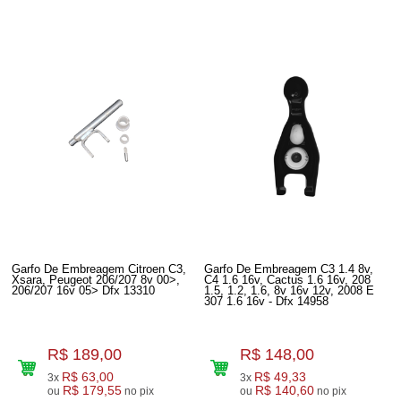
Garfo De Embreagem Citroen C3,
Garfo De Embreagem C3 1.4 8v,
Xsara, Peugeot 206/207 8v 00>,
C4 1.6 16v, Cactus 1.6 16v, 208
206/207 16v 05> Dfx 13310
1.5, 1.2, 1.6, 8v 16v 12v, 2008 E
307 1.6 16v - Dfx 14958
R$ 189,00
R$ 148,00
R$ 63,00
R$ 49,33
3x
3x
R$ 179,55
R$ 140,60
ou
no pix
ou
no pix