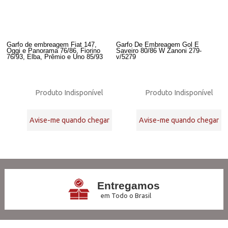
Garfo de embreagem Fiat 147,
Garfo De Embreagem Gol E
Oggi e Panorama 76/86, Fiorino
Saveiro 80/86 W Zanoni 279-
76/93, Elba, Prêmio e Uno 85/93
v/5279
Produto Indisponível
Produto Indisponível
Avise-me quando chegar
Avise-me quando chegar
30
Produtos
Entregamos
em Todo o Brasil
3x Sem Juros