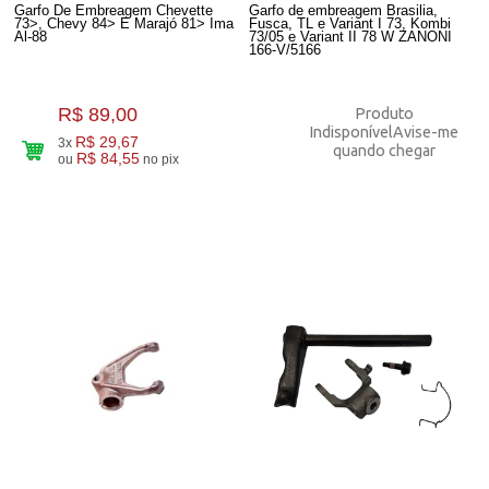
Garfo De Embreagem Chevette
Garfo de embreagem Brasilia,
73>, Chevy 84> E Marajó 81> Ima
Fusca, TL e Variant I 73, Kombi
Al-88
73/05 e Variant II 78 W ZANONI
166-V/5166
R$ 89,00
Produto
Indisponível
Avise-me
R$ 29,67
3x
quando chegar
R$ 84,55
ou
no pix