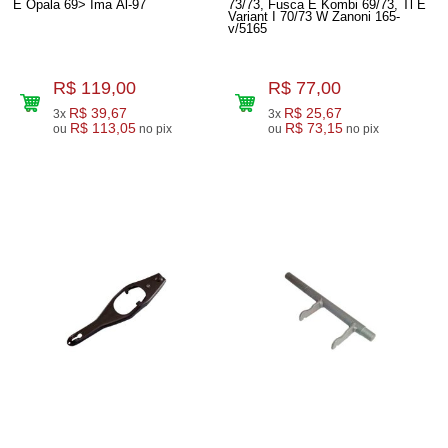
E Opala 69> Ima Al-97
73/73, Fusca E Kombi 69/73, Tl E
Variant I 70/73 W Zanoni 165-
v/5165
R$ 119,00
R$ 77,00
R$ 39,67
R$ 25,67
3x
3x
R$ 113,05
R$ 73,15
ou
no pix
ou
no pix