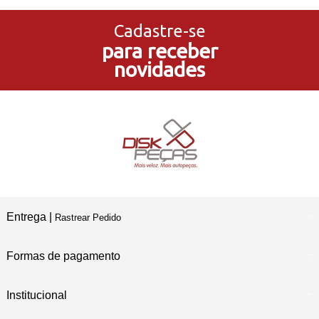
no Cartão de Crédito
Cadastre-se
para receber
5% de Desconto
novidades
no Pagamento PIX
Compre e Retire
Em Nossas Lojas Físicas
Entrega |
Rastrear Pedido
Formas de pagamento
Institucional