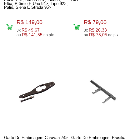
Elba, Prêmio E Uno 94>, Tipo 92>,
Palio, Siena E Strada 96>
R$ 149,00
R$ 79,00
R$ 49,67
R$ 26,33
3x
3x
R$ 141,55
R$ 75,05
ou
no pix
ou
no pix
Garfo De Embreagem Caravan 74>
Garfo De Embreagem Brasilia