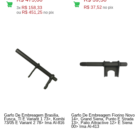
R$ 158,33
R$ 37,52
no pix
3x
R$ 451,25
ou
no pix
Garfo De Embreagem Brasilia,
Garfo De Embreagem Fiorino Novo
Fusca, Tl E Variant 1 73>, Kombi
14>, Grand Siena, Punto E Strada
73/05 E Variant 2 78> Ima Al-816
13>, Palio Attractive 12> E Siena
00> Ima Al-413