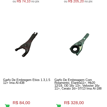
R$ 74,10
R$ 205,20
ou
no pix
ou
no pix
Garfo De Embregem Etios 1.3,1.5
Garfo De Embreagem Com
12> Ima Al-438
Rolamento, Elantra11>, Hb20
12/19, I30 16v 13>, Veloster 16v
11>, Cerato 16> 07/13 Ima Al-188
R$ 84,00
R$ 328,00