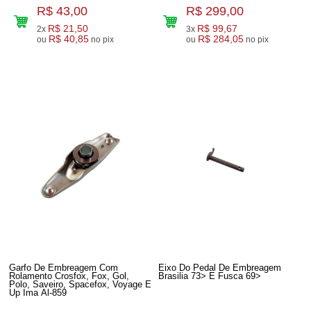
R$ 43,00
R$ 299,00
R$ 21,50
R$ 99,67
2x
3x
R$ 40,85
R$ 284,05
ou
no pix
ou
no pix
Garfo De Embreagem Com
Eixo Do Pedal De Embreagem
Rolamento Crosfox, Fox, Gol,
Brasilia 73> E Fusca 69>
Polo, Saveiro, Spacefox, Voyage E
Up Ima Al-859