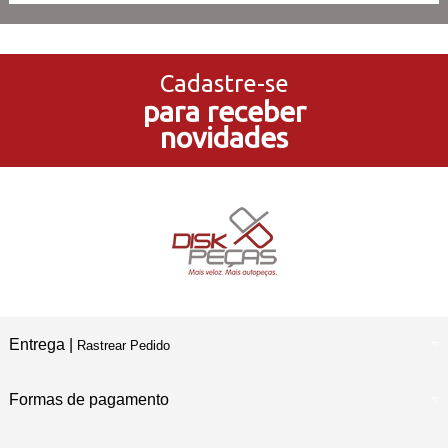
3x Sem Juros
no Cartão de Crédito
Cadastre-se
para receber
5% de Desconto
novidades
no Pagamento PIX
Compre e Retire
Em Nossas Lojas Físicas
Entrega |
Rastrear Pedido
Formas de pagamento