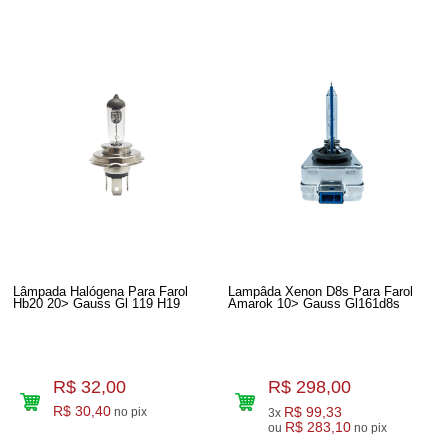
Lâmpada Halógena Para Farol
Lampâda Xenon D8s Para Farol
Hb20 20> Gauss Gl 119 H19
Amarok 10> Gauss Gl161d8s
R$ 32,00
R$ 298,00
R$ 30,40
R$ 99,33
no pix
3x
R$ 283,10
ou
no pix