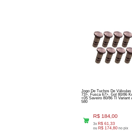
Jogo De Tuchos De Válvulas 
73>, Fusca 67>, Gol 80/86 K
<05 Saveiro 80/86 Tl Variant Aplic
580
R$ 184,00
R$ 61,33
3x
R$ 174,80
ou
no pix