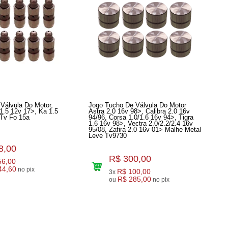
Válvula Do Motor,
Jogo Tucho De Válvula Do Motor
1.5 12v 17>, Ka 1.5
Astra 2.0 16v 98>, Calibra 2.0 16v
Tv Fo 15a
94/96, Corsa 1.0/1.6 16v 94>, Tigra
1.6 16v 98>, Vectra 2.0/2.2/2.4 16v
95/08, Zafira 2.0 16v 01> Malhe Metal
Leve Tv9730
8,00
R$ 300,00
56,00
44,60
no pix
R$ 100,00
3x
R$ 285,00
ou
no pix