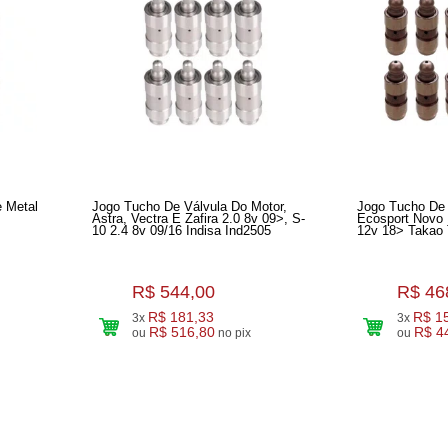
 Metal
Jogo Tucho De Válvula Do Motor,
Jogo Tucho De 
Astra, Vectra E Zafira 2.0 8v 09>, S-
Ecosport Novo 
10 2.4 8v 09/16 Indisa Ind2505
12v 18> Takao 
R$ 544,00
R$ 46
R$ 181,33
R$ 1
3x
3x
R$ 516,80
R$ 4
ou
no pix
ou