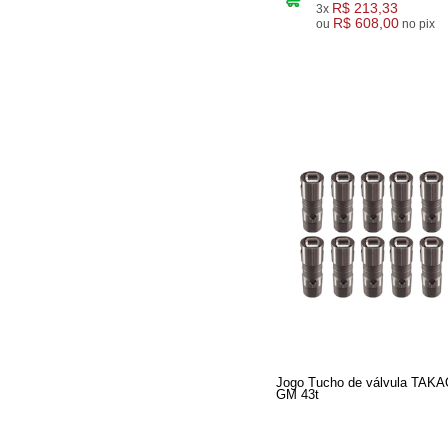
R$ 213,33
3x
R$ 608,00
ou
no pix
Jogo Tucho de válvula TAK
GM 43t