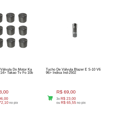
álvula Do Motor Ka
Tucho De Válvula Blazer E S-10 V6
 14> Takao Tv Fo 10b
96> Indisa Ind-2502
8,00
R$ 69,00
06,00
R$ 23,00
3x
72,10
R$ 65,55
no pix
ou
no pix