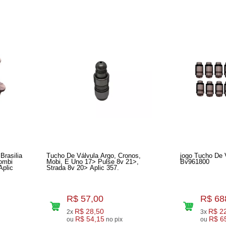
Brasilia
Tucho De Válvula Argo, Cronos,
jogo Tucho De 
ombi
Mobi, E Uno 17> Pulse 8v 21>,
Bv961800
Strada 8v 20> Aplic 357.
R$ 57,00
R$ 68
R$ 28,50
R$ 2
2x
3x
R$ 54,15
R$ 6
ou
no pix
ou