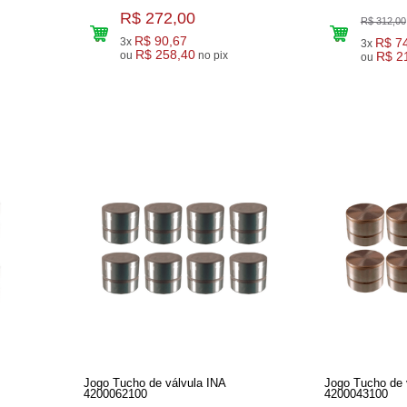
R$ 272,00
R$ 312,00
R$ 90,67
3x
R$ 7
3x
R$ 258,40
ou
no pix
R$ 2
ou
Jogo Tucho de válvula INA
Jogo Tucho de 
4200062100
4200043100