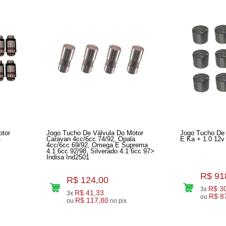
otor
Jogo Tucho De Válvula Do Motor
Jogo Tucho De V
4
Caravan 4cc/6cc 74/92, Opala
E Ka + 1.0 12v
4cc/6cc 69/92, Omega E Suprema
4.1 6cc 92/98, Silverado 4.1 6cc 97>
Indisa Ind2501
R$ 91
R$ 124,00
R$ 3
3x
R$ 41,33
3x
R$ 8
ou
R$ 117,80
ou
no pix