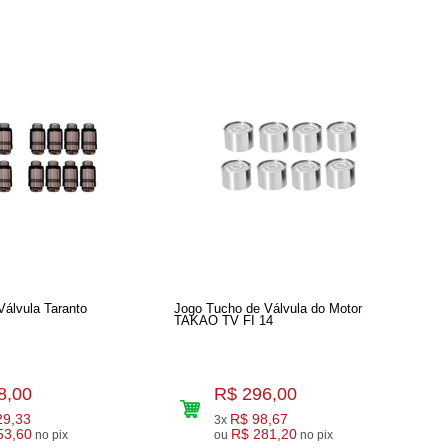
Válvula Taranto
Jogo Tucho de Válvula do Motor
TAKAO TV FI 14
8,00
R$ 296,00
29,33
R$ 98,67
3x
53,60
R$ 281,20
no pix
ou
no pix