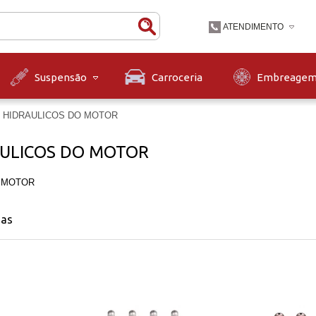
ATENDIMENTO
(47) 3631-9900
Carroceria
Embreage
Suspensão
(47)36319900
contato@diskpecas.com
 HIDRAULICOS DO MOTOR
Horário de Atendiment
às 12h e das 13h às 1
ULICOS DO MOTOR
12h.
 MOTOR
nas