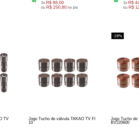
R$ 88,00
R$ 4
3x
3x
R$ 250,80
R$ 1
ou
no pix
ou
-28%
AO TV
Jogo Tucho de válvula TAKAO TV FI
Jogo Tucho de
10
BV220600