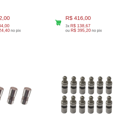
2,00
R$ 416,00
84,00
R$ 138,67
3x
24,40
R$ 395,20
no pix
ou
no pix