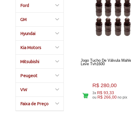
Ford
GM
Hyundai
Kia Motors
Jogo Tucho De Válvula Mahle
Mitsubishi
Leve Tvh1600
Peugeot
R$ 280,00
VW
R$ 93,33
3x
R$ 266,00
ou
no pix
Faixa de Preço