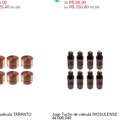
4,00
R$ 88,00
3x
25,40
R$ 250,80
no pix
ou
no pix
 válvula TARANTO
Jogo Tucho de válvula RIOSULENSE
44.008.040