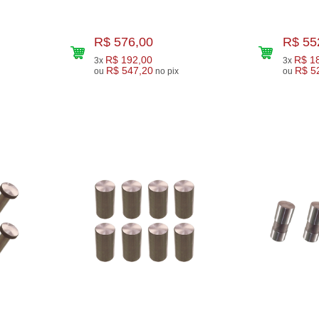
R$ 576,00
R$ 55
R$ 192,00
R$ 1
3x
3x
R$ 547,20
R$ 5
ou
no pix
ou