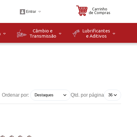
Carrinho
Entrar
de Compras
Câmbio e
Lubrificantes
m
Transmissão
e Aditivos
.br
o: Seg à Sex das 08h
8h. Sáb das 08h às
Ordenar por:
Qtd. por página