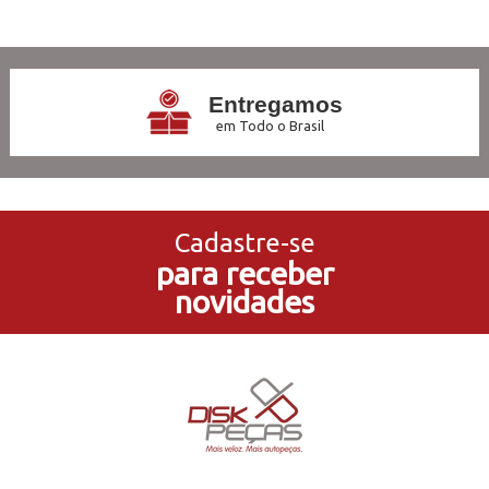
2
Produtos
Entregamos
em Todo o Brasil
3x Sem Juros
no Cartão de Crédito
Cadastre-se
para receber
5% de Desconto
novidades
no Pagamento PIX
Compre e Retire
Em Nossas Lojas Físicas