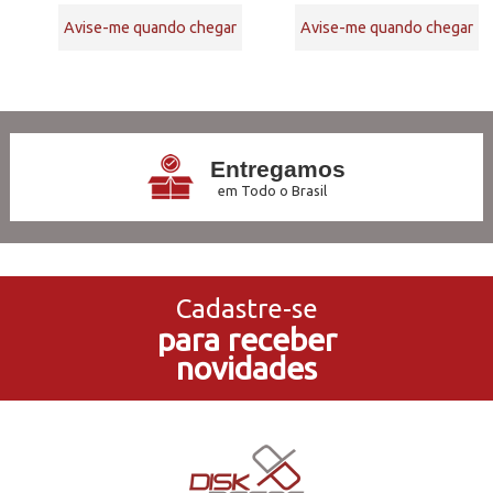
Avise-me quando chegar
Avise-me quando chegar
10
Produtos
Entregamos
em Todo o Brasil
3x Sem Juros
no Cartão de Crédito
Cadastre-se
para receber
5% de Desconto
novidades
no Pagamento PIX
Compre e Retire
Em Nossas Lojas Físicas