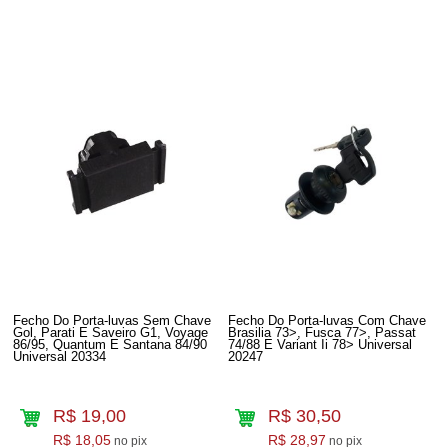
Fecho Do Porta-luvas Sem Chave
Fecho Do Porta-luvas Com Chave
Gol, Parati E Saveiro G1, Voyage
Brasilia 73>, Fusca 77>, Passat
86/95, Quantum E Santana 84/90
74/88 E Variant Ii 78> Universal
Universal 20334
20247
R$ 19,00
R$ 30,50
R$ 18,05
R$ 28,97
no pix
no pix