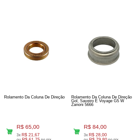
Rolamento Da Coluna De Direção
Rolamento Da Coluna De Direção
Gol, Saveiro E Voyage G5 W
Zanoni 5666
R$ 65,00
R$ 84,00
R$ 21,67
R$ 28,00
3x
3x
R$ 61,75
R$ 79,80
ou
no pix
ou
no pix