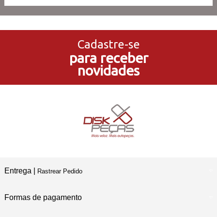
3x Sem Juros
no Cartão de Crédito
Cadastre-se
para receber
5% de Desconto
novidades
no Pagamento PIX
Compre e Retire
Em Nossas Lojas Físicas
Entrega |
Rastrear Pedido
Formas de pagamento