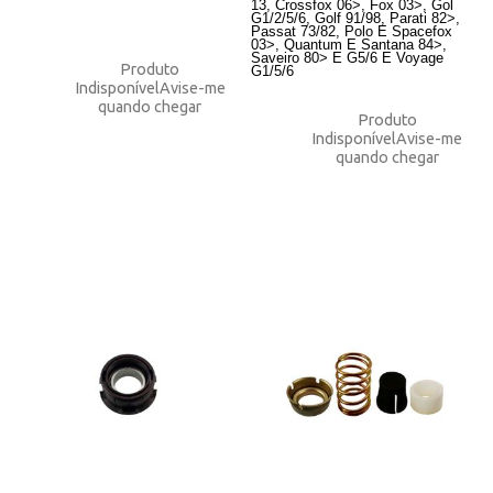
13, Crossfox 06>, Fox 03>, Gol
G1/2/5/6, Golf 91/98, Parati 82>,
Passat 73/82, Polo E Spacefox
03>, Quantum E Santana 84>,
Saveiro 80> E G5/6 E Voyage
Produto
G1/5/6
Indisponível
Avise-me
quando chegar
Produto
Indisponível
Avise-me
quando chegar