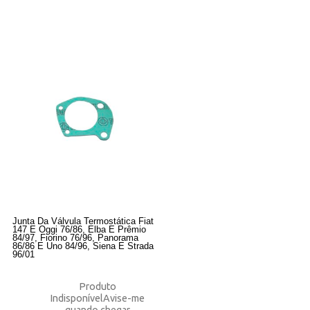
Junta Da Válvula Termostática Fiat
147 E Oggi 76/86, Elba E Prêmio
84/97, Fiorino 76/96, Panorama
86/86 E Uno 84/96, Siena E Strada
96/01
Produto
Indisponível
Avise-me
quando chegar