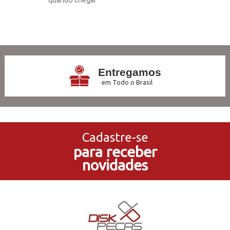
13
Produtos
Entregamos
em Todo o Brasil
3x Sem Juros
no Cartão de Crédito
Cadastre-se
para receber
5% de Desconto
novidades
no Pagamento PIX
Compre e Retire
Em Nossas Lojas Físicas