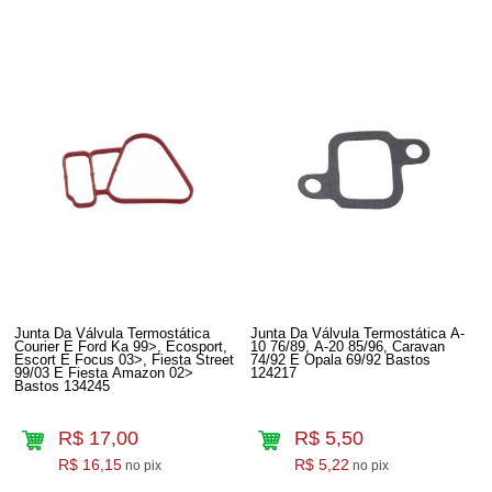
Junta Da Válvula Termostática
Junta Da Válvula Termostática A-
Courier E Ford Ka 99>, Ecosport,
10 76/89, A-20 85/96, Caravan
Escort E Focus 03>, Fiesta Street
74/92 E Opala 69/92 Bastos
99/03 E Fiesta Amazon 02>
124217
Bastos 134245
R$ 17,00
R$ 5,50
R$ 16,15
R$ 5,22
no pix
no pix