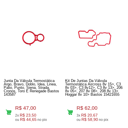
Junta Da Válvula Termostática
Kit De Juntas Da Válvula
Argo, Bravo, Doblo, Idea, Linea,
Termostática Aircross 8v 15>, C3
Palio, Punto, Siena, Strada,
8v 03>, C3 8v12>, C3 8v 13>, 206
Cronos, Toro E Renegade Bastos
8v 05>, 207 8v 08>, 208 8v 13>
143587
Hoggar 8v 10> Bastos 15421655
R$ 47,00
R$ 62,00
R$ 23,50
R$ 20,67
2x
3x
R$ 44,65
R$ 58,90
ou
no pix
ou
no pix