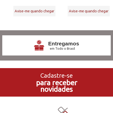
Avise-me quando chegar
Avise-me quando chegar
8
Produtos
Entregamos
em Todo o Brasil
3x Sem Juros
no Cartão de Crédito
Cadastre-se
para receber
5% de Desconto
novidades
no Pagamento PIX
Compre e Retire
Em Nossas Lojas Físicas