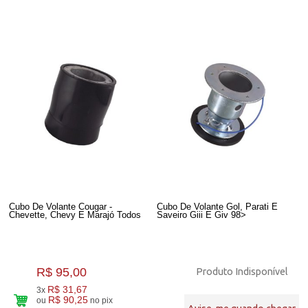
Cubo De Volante Cougar -
Cubo De Volante Gol, Parati E
Chevette, Chevy E Marajó Todos
Saveiro Giii E Giv 98>
R$ 95,00
Produto Indisponível
R$ 31,67
3x
R$ 90,25
ou
no pix