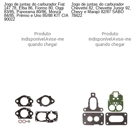
Jogo de juntas do carburador Fiat
Jogo de juntas do carburador
147 78, Elba 86, Fiorino 80, Oggi
Chevette 82, Chevette Junior 92,
83/85, Panorama 80/86, Monza
Chevy e Marajó 82/87 SABÓ
84/85, Prêmio e Uno 85/88 KIT CIA
78422
90022
Produto
Produto
Indisponível
Avise-me
Indisponível
Avise-me
quando chegar
quando chegar