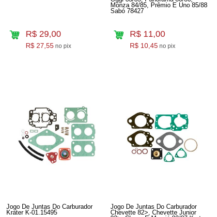
Monza 84/85, Prêmio E Uno 85/88
Sabó 78427
R$ 29,00
R$ 11,00
R$ 27,55
R$ 10,45
no pix
no pix
Jogo De Juntas Do Carburador
Jogo De Juntas Do Carburador
Krater K-01.15495
Chevette 82>, Chevette Junior