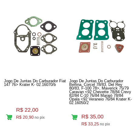
Jogo De Juntas Do Carburador Fiat
Jogo De Juntas Do Carburador
147 76> Krater K- 02.16070/b
Berlina, Corcel 78/83, Del Rey
80/83, F-100 78>, Maverick 75/79
Caravan <92 Chevette 78/84 Crevy
82/84 C-10 76/84 Marajó 78/84
Opala <92 Veraneio 76/84 Krater K-
02.16050/2
R$ 22,00
R$ 35,00
R$ 20,90
no pix
R$ 33,25
no pix