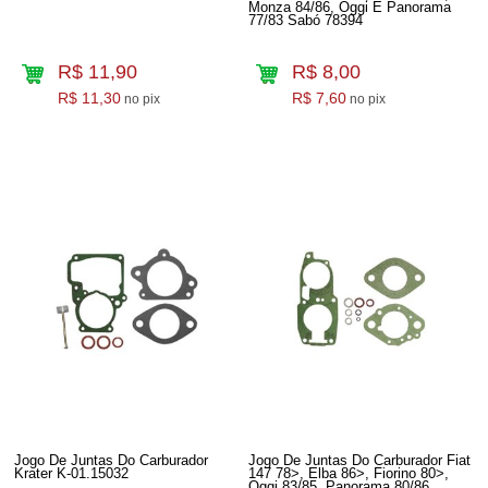
Monza 84/86, Oggi E Panorama
77/83 Sabó 78394
R$ 11,90
R$ 8,00
R$ 11,30
R$ 7,60
no pix
no pix
Jogo De Juntas Do Carburador
Jogo De Juntas Do Carburador Fiat
Krater K-01.15032
147 78>, Elba 86>, Fiorino 80>,
Oggi 83/85, Panorama 80/86,