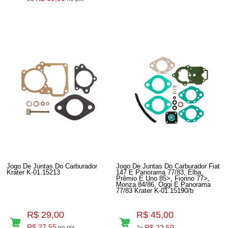
Jogo De Juntas Do Carburador
Jogo De Juntas Do Carburador Fiat
Krater K-01.15213
147 E Panorama 77/83, Elba,
Prêmio E Uno 85>, Fiorino 77>,
Monza 84/86, Oggi E Panorama
77/83 Krater K-01.15190/b
R$ 29,00
R$ 45,00
R$ 27,55
R$ 22,50
no pix
2x