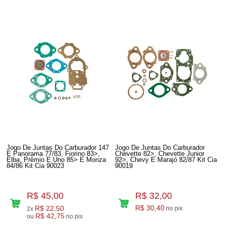
Jogo De Juntas Do Carburador 147
Jogo De Juntas Do Carburador
E Panorama 77/83, Fiorino 83>,
Chevette 82>, Chevette Junior
Elba, Prêmio E Uno 85> E Monza
92>, Chevy E Marajó 82/87 Kit Cia
84/86 Kit Cia 90023
90019
R$ 45,00
R$ 32,00
R$ 22,50
R$ 30,40
no pix
2x
R$ 42,75
ou
no pix