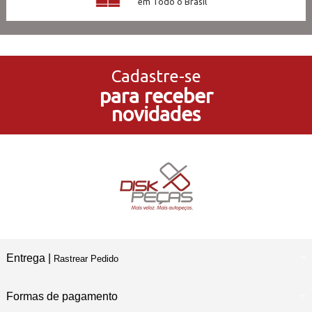
em Todo o Brasil
3x Sem Juros
no Cartão de Crédito
Cadastre-se
para receber
5% de Desconto
novidades
no Pagamento PIX
Compre e Retire
Em Nossas Lojas Físicas
Entrega |
Rastrear Pedido
Formas de pagamento