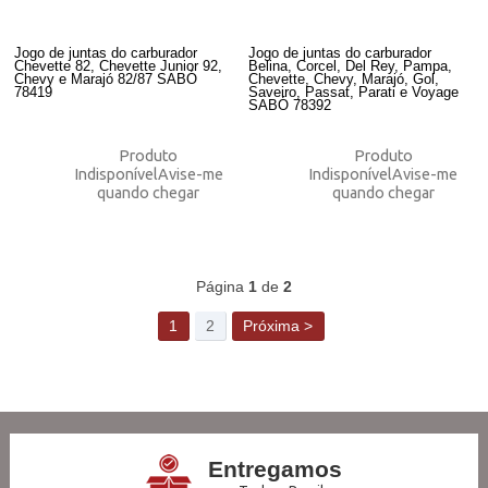
Jogo de juntas do carburador
Jogo de juntas do carburador
Chevette 82, Chevette Junior 92,
Belina, Corcel, Del Rey, Pampa,
Chevy e Marajó 82/87 SABÓ
Chevette, Chevy, Marajó, Gol,
78419
Saveiro, Passat, Parati e Voyage
SABÓ 78392
Produto
Produto
Indisponível
Avise-me
Indisponível
Avise-me
quando chegar
quando chegar
46
Produtos
Página
1
de
2
1
2
Próxima >
Entregamos