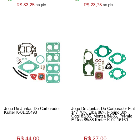
R$ 33,25
R$ 23,75
no pix
no pix
Jogo De Juntas Do Carburador
Jogo De Juntas Do Carburador Fiat
Krater K-01.15498
147 78>, Elba 86>, Fiorino 80>,
Oggi 83/85, Monza 84/85, Prêmio
E Uno 85/88 Krater K-02.16160
R$ 44,00
R$ 27,00