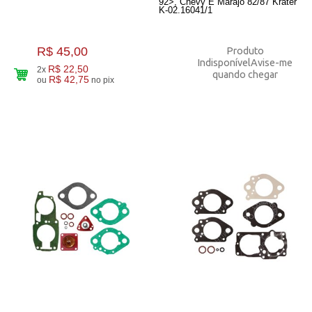
92>, Chevy E Marajó 82/87 Krater
K-02.16041/1
R$ 45,00
Produto
Indisponível
Avise-me
R$ 22,50
2x
quando chegar
R$ 42,75
ou
no pix