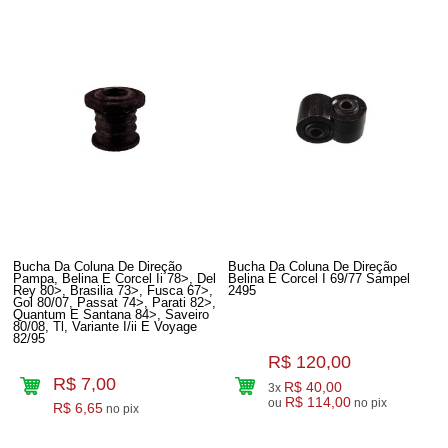
Bucha Da Coluna De Direção
Bucha Da Coluna De Direção
Pampa, Belina E Corcel Ii 78>, Del
Belina E Corcel I 69/77 Sampel
Rey 80>, Brasilia 73>, Fusca 67>,
2495
Gol 80/07, Passat 74>, Parati 82>,
Quantum E Santana 84>, Saveiro
80/08, Tl, Variante I/ii E Voyage
82/95
R$ 120,00
R$ 7,00
R$ 40,00
3x
R$ 114,00
ou
no pix
R$ 6,65
no pix