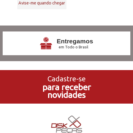
Avise-me quando chegar
5
Produtos
Entregamos
em Todo o Brasil
3x Sem Juros
no Cartão de Crédito
Cadastre-se
para receber
5% de Desconto
novidades
no Pagamento PIX
Compre e Retire
Em Nossas Lojas Físicas