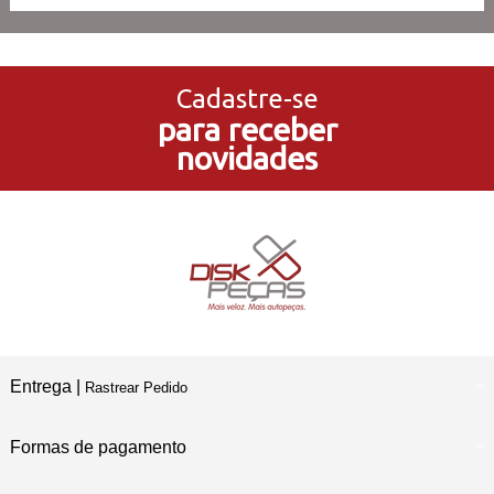
3x Sem Juros
no Cartão de Crédito
Cadastre-se
para receber
5% de Desconto
novidades
no Pagamento PIX
Compre e Retire
Em Nossas Lojas Físicas
Entrega |
Rastrear Pedido
Formas de pagamento