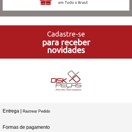
em Todo o Brasil
3x Sem Juros
no Cartão de Crédito
Cadastre-se
para receber
5% de Desconto
novidades
no Pagamento PIX
Compre e Retire
Em Nossas Lojas Físicas
Entrega |
Rastrear Pedido
Formas de pagamento